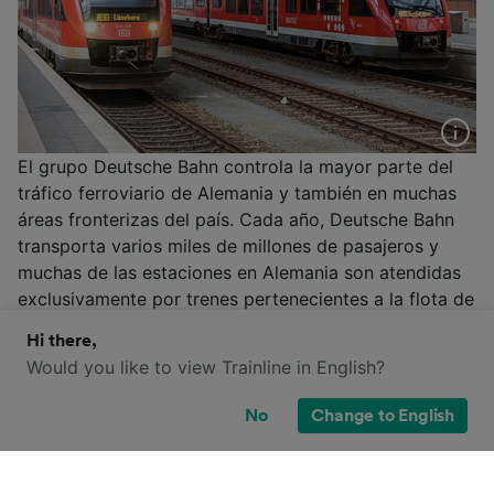
El grupo Deutsche Bahn controla la mayor parte del
tráfico ferroviario de Alemania y también en muchas
áreas fronterizas del país. Cada año, Deutsche Bahn
transporta varios miles de millones de pasajeros y
muchas de las estaciones en Alemania son atendidas
exclusivamente por trenes pertenecientes a la flota de
la compañía estatal. Cuenta con trenes regionales e
Hi there,
Intercity y ofrece opciones de billete flexible, la tarjeta
Would you like to view Trainline in English?
de descuento BahnCard y ventajas al viajar en grupo.
No
Change to English
Más información
Deutsche Bahn
/
Trenes en Alemania
/
Trenes en Europa
/
DB-SNCF