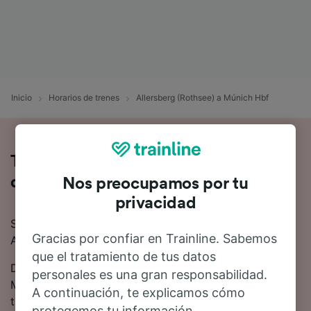
Inicio
Horarios de trenes
Allersberg (Rothsee) a Múnich Hbf
Toda la información sobre los trenes
de Allersberg (Rothsee) a Múnich Hbf
Nos preocupamos por tu
privacidad
Si quieres saber más sobre el viaje en tren de
Gracias por confiar en Trainline. Sabemos
Allersberg (Rothsee) a Múnich Hbf, no busques más.
que el tratamiento de tus datos
De media, el viaje en tren de Allersberg (Rothsee) a
personales es una gran responsabilidad.
Múnich Hbf es de 1 hora 47 minutos. Hasta 41 trenes
A continuación, te explicamos cómo
trenes salen de Allersberg (Rothsee) a Múnich Hbf
protegemos tu información.