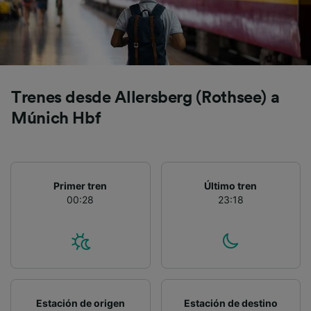
características del dispositivo para su
identificación. Almacenar la información en un
dispositivo y/o acceder a ella. Publicidad y
contenido personalizados, medición de
publicidad y contenido, investigación de
audiencia y desarrollo de servicios.
Trenes desde Allersberg (Rothsee) a
Lista de asociados (proveedores)
Múnich Hbf
Primer tren
Último tren
00:28
23:18
Estación de origen
Estación de destino