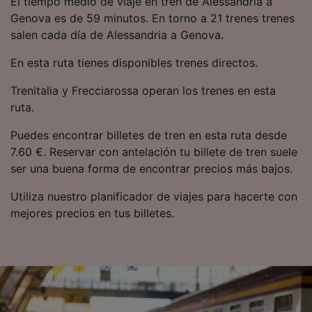
El tiempo medio de viaje en tren de Alessandria a
precisa. Analizar activamente las
Genova es de 59 minutos. En torno a 21 trenes trenes
características del dispositivo para su
salen cada día de Alessandria a Genova.
identificación. Almacenar la información en un
dispositivo y/o acceder a ella. Publicidad y
En esta ruta tienes disponibles trenes directos.
contenido personalizados, medición de
publicidad y contenido, investigación de
Trenitalia y Frecciarossa operan los trenes en esta
audiencia y desarrollo de servicios.
ruta.
Lista de asociados (proveedores)
Puedes encontrar billetes de tren en esta ruta desde
7.60 €. Reservar con antelación tu billete de tren suele
ser una buena forma de encontrar precios más bajos.
Utiliza nuestro planificador de viajes para hacerte con
mejores precios en tus billetes.