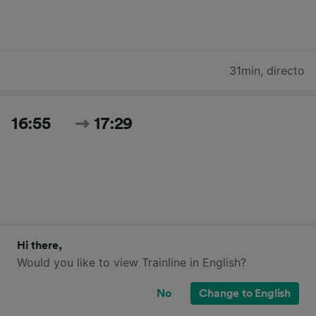
31min
,
directo
16:55
17:29
Hi there,
34min
,
directo
Would you like to view Trainline in English?
No
Change to English
17:21
05:14