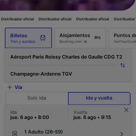
icial
Distribuidor oficial
Distribuidor oficial
Distribuidor oficial
Distri
Alojamientos
Puntos de
Billetes
Booking.com
GetYourGuid
Tren y autobús
Vía
Solo ida
Ida y vuelta
Ida
Vuelta
1 Adulto (26-59)