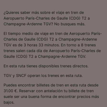
precisa. Analizar activamente las
características del dispositivo para su
¿Quieres saber más sobre el viaje en tren de
identificación. Almacenar la información en un
dispositivo y/o acceder a ella. Publicidad y
Aeropuerto París-Charles de Gaulle (CDG) T2 a
contenido personalizados, medición de
Champagne-Ardenne TGV? No busques más.
publicidad y contenido, investigación de
audiencia y desarrollo de servicios.
El tiempo medio de viaje en tren de Aeropuerto París-
Charles de Gaulle (CDG) T2 a Champagne-Ardenne
Lista de asociados (proveedores)
TGV es de 3 horas 33 minutos. En torno a 8 trenes
trenes salen cada día de Aeropuerto París-Charles de
Gaulle (CDG) T2 a Champagne-Ardenne TGV.
En esta ruta tienes disponibles trenes directos.
TGV y SNCF operan los trenes en esta ruta.
Puedes encontrar billetes de tren en esta ruta desde
31.00 €. Reservar con antelación tu billete de tren
suele ser una buena forma de encontrar precios más
bajos.