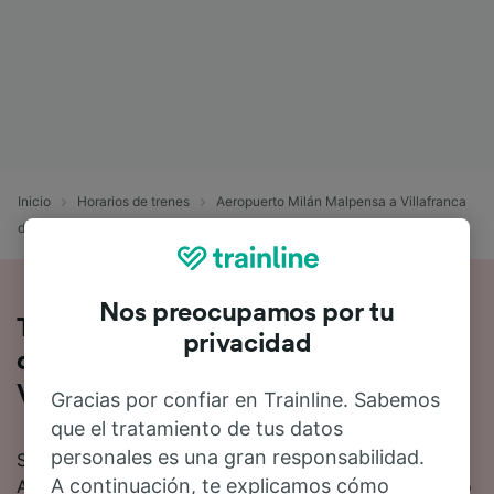
Inicio
Horarios de trenes
Aeropuerto Milán Malpensa a Villafranca
di Verona
Nos preocupamos por tu
Toda la información sobre los trenes
privacidad
de Aeropuerto Milán Malpensa a
Villafranca di Verona
Gracias por confiar en Trainline. Sabemos
que el tratamiento de tus datos
personales es una gran responsabilidad.
Si quieres saber más sobre el viaje en tren de
A continuación, te explicamos cómo
Aeropuerto Milán Malpensa a Villafranca di Verona, no