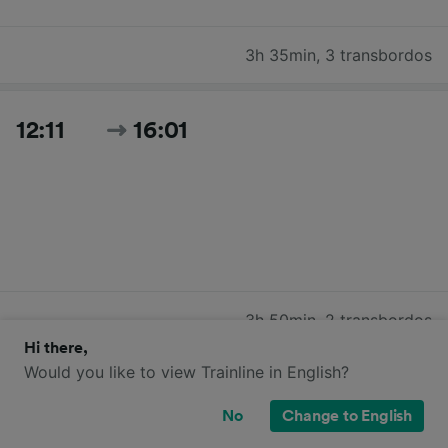
3h 35min
,
3 transbordos
12:11
16:01
3h 50min
,
2 transbordos
Hi there,
Would you like to view Trainline in English?
12:26
16:01
No
Change to English