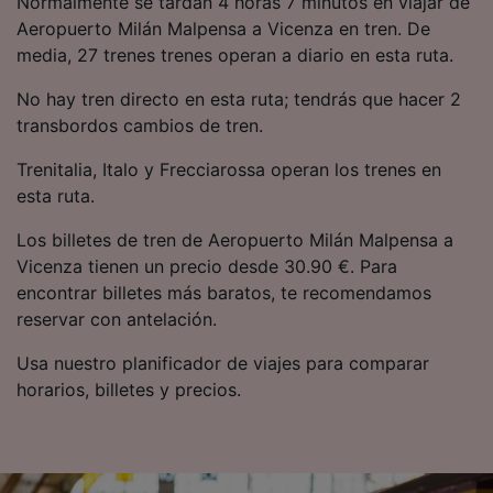
Normalmente se tardan 4 horas 7 minutos en viajar de
precisa. Analizar activamente las
Aeropuerto Milán Malpensa a Vicenza en tren. De
características del dispositivo para su
media, 27 trenes trenes operan a diario en esta ruta.
identificación. Almacenar la información en un
dispositivo y/o acceder a ella. Publicidad y
No hay tren directo en esta ruta; tendrás que hacer 2
contenido personalizados, medición de
publicidad y contenido, investigación de
transbordos cambios de tren.
audiencia y desarrollo de servicios.
Trenitalia, Italo y Frecciarossa operan los trenes en
Lista de asociados (proveedores)
esta ruta.
Los billetes de tren de Aeropuerto Milán Malpensa a
Vicenza tienen un precio desde 30.90 €. Para
encontrar billetes más baratos, te recomendamos
reservar con antelación.
Usa nuestro planificador de viajes para comparar
horarios, billetes y precios.