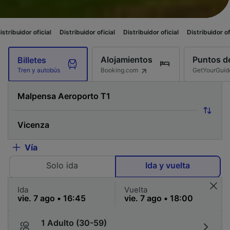
ficial
Distribuidor oficial
Distribuidor oficial
Distribuidor oficial
Distr
Alojamientos
Puntos de
Billetes
Booking.com
GetYourGuid
Tren y autobús
Vía
Solo ida
Ida y vuelta
Ida
Vuelta
1 Adulto (30-59)