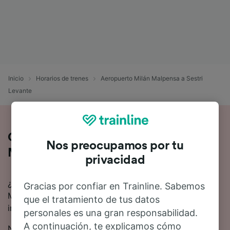
Inicio
Horarios de trenes
Aeropuerto Milán Malpensa a Sestri
Levante
Cómo es el viaje de Aeropuerto Milán
Nos preocupamos por tu
Malpensa a Sestri Levante en tren
privacidad
¿Estás pensando en ir en tren de Aeropuerto Milán
Gracias por confiar en Trainline. Sabemos
Malpensa a Sestri Levante? Aquí tienes toda la
que el tratamiento de tus datos
información.
personales es una gran responsabilidad.
A continuación, te explicamos cómo
Normalmente se tardan 5 horas 36 minutos en viajar