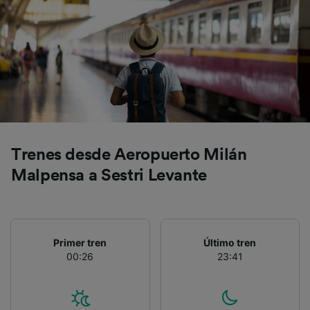
precisa. Analizar activamente las
características del dispositivo para su
identificación. Almacenar la información en un
dispositivo y/o acceder a ella. Publicidad y
contenido personalizados, medición de
publicidad y contenido, investigación de
audiencia y desarrollo de servicios.
Lista de asociados (proveedores)
Trenes desde Aeropuerto Milán
Malpensa a Sestri Levante
Primer tren
Último tren
00:26
23:41