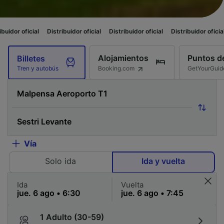
l
Distribuidor oficial
Distribuidor oficial
Distribuidor oficial
Distribuid
Alojamientos
Puntos de
Billetes
Booking.com
GetYourGuid
Tren y autobús
Vía
Solo ida
Ida y vuelta
Ida
Vuelta
1 Adulto (30-59)