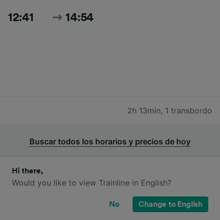
12:41
14:54
2h 13min
,
1 transbordo
Buscar todos los horarios y precios de hoy
Hi there,
Would you like to view Trainline in English?
¿Qué clases de billetes hay en Trenord
No
Change to English
para ir de Aeropuerto Milán Malpensa