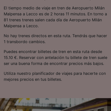
precisa. Analizar activamente las
El tiempo medio de viaje en tren de Aeropuerto Milán
características del dispositivo para su
identificación. Almacenar la información en un
Malpensa a Lecco es de 2 horas 11 minutos. En torno a
dispositivo y/o acceder a ella. Publicidad y
81 trenes trenes salen cada día de Aeropuerto Milán
contenido personalizados, medición de
Malpensa a Lecco.
publicidad y contenido, investigación de
audiencia y desarrollo de servicios.
No hay trenes directos en esta ruta. Tendrás que hacer
1 transbordo cambios.
Lista de asociados (proveedores)
Puedes encontrar billetes de tren en esta ruta desde
15.10 €. Reservar con antelación tu billete de tren suele
ser una buena forma de encontrar precios más bajos.
Utiliza nuestro planificador de viajes para hacerte con
mejores precios en tus billetes.