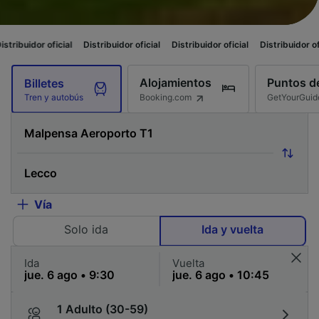
icial
Distribuidor oficial
Distribuidor oficial
Distribuidor oficial
Distri
Alojamientos
Puntos de
Billetes
Booking.com
GetYourGuid
Tren y autobús
Vía
Solo ida
Ida y vuelta
Ida
Vuelta
1 Adulto (30-59)