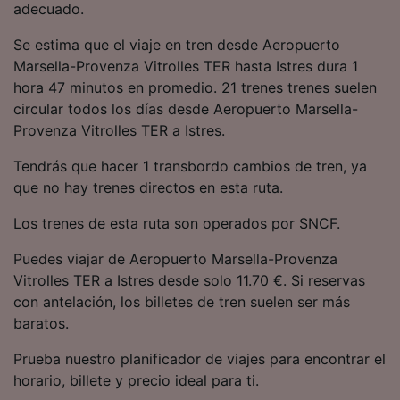
adecuado.
precisa. Analizar activamente las
características del dispositivo para su
Se estima que el viaje en tren desde Aeropuerto
identificación. Almacenar la información en un
dispositivo y/o acceder a ella. Publicidad y
Marsella-Provenza Vitrolles TER hasta Istres dura 1
contenido personalizados, medición de
hora 47 minutos en promedio. 21 trenes trenes suelen
publicidad y contenido, investigación de
circular todos los días desde Aeropuerto Marsella-
audiencia y desarrollo de servicios.
Provenza Vitrolles TER a Istres.
Lista de asociados (proveedores)
Tendrás que hacer 1 transbordo cambios de tren, ya
que no hay trenes directos en esta ruta.
Los trenes de esta ruta son operados por SNCF.
Puedes viajar de Aeropuerto Marsella-Provenza
Vitrolles TER a Istres desde solo 11.70 €. Si reservas
con antelación, los billetes de tren suelen ser más
baratos.
Prueba nuestro planificador de viajes para encontrar el
horario, billete y precio ideal para ti.