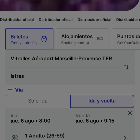
ial
Distribuidor oficial
Distribuidor oficial
Distribuidor oficial
Distribu
Alojamientos
Puntos de
Billetes
Booking.com
GetYourGuid
Tren y autobús
Vía
Solo ida
Ida y vuelta
Ida
Vuelta
1 Adulto (26-59)