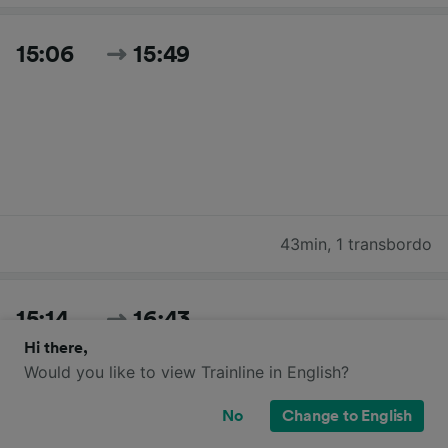
15:06
15:49
43min
,
1 transbordo
15:14
16:43
Hi there,
Would you like to view Trainline in English?
No
Change to English