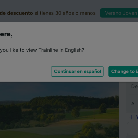
de descuento
si tienes 30 años o menos
Verano Joven 
ere,
Business
Cesta
Mis 
ou like to view Trainline in English?
e
Horarios
Clases
Servicios a bordo
Billetes de 
Continuar en español
Change to E
De
A