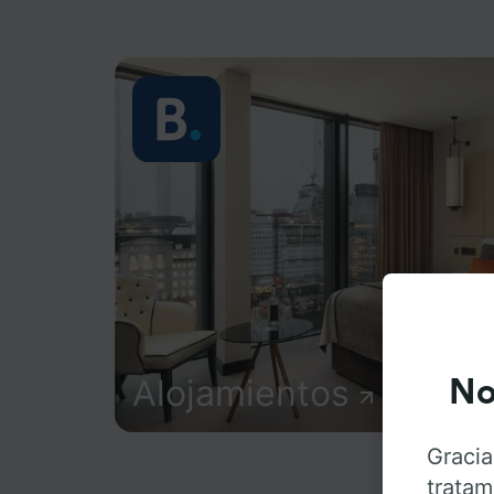
Alojamientos
No
Gracia
tratam