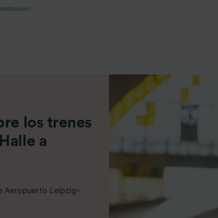
 Nordhausen
e asociados (proveedores)
re los trenes
Halle a
de Aeropuerto Leipzig-