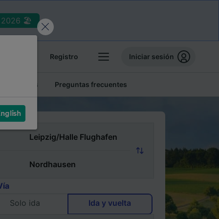
2026 🏖️
reservas
Registro
Iniciar sesión
tren baratos
Preguntas frecuentes
nglish
Vía
Solo ida
Ida y vuelta