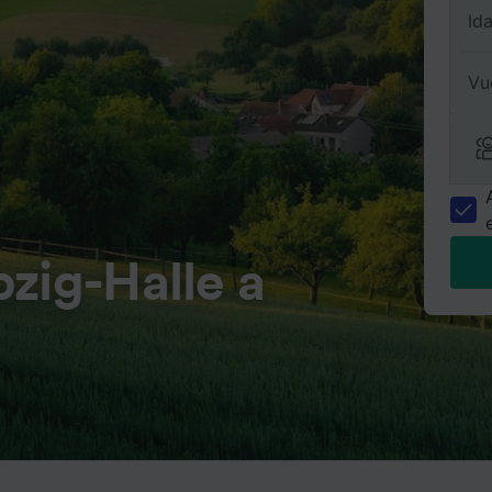
Id
Vu
zig-Halle a