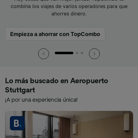
combina los viajes de varios operadores para que
combina los viajes de varios operadores para que
combina los viajes de varios operadores para que
viajar.
mano.
viajar.
mano.
viajar.
mano.
ahorres dinero.
ahorres dinero.
ahorres dinero.
Empieza a ahorrar con TopCombo
Empieza a ahorrar con TopCombo
Empieza a ahorrar con TopCombo
Lo más buscado en Aeropuerto
Stuttgart
¡A por una experiencia única!