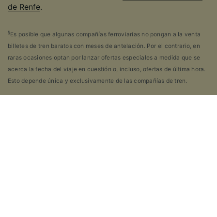
de Renfe
.
§
Es posible que algunas compañías ferroviarias no pongan a la venta
billetes de tren baratos con meses de antelación. Por el contrario, en
raras ocasiones optan por lanzar ofertas especiales a medida que se
acerca la fecha del viaje en cuestión o, incluso, ofertas de última hora.
Esto depende única y exclusivamente de las compañías de tren.
¿Cuáles son mis opciones de billetes y
descuentos?
Si eres como nosotros, probablemente hayas visto la
gran cantidad de tipos de billetes disponibles en
España y te hayas preguntado por que hay tantos.
Para ayudarte, hemos elaborado una práctica guía de
los principales tipos de billetes, sólo tienes que hacer