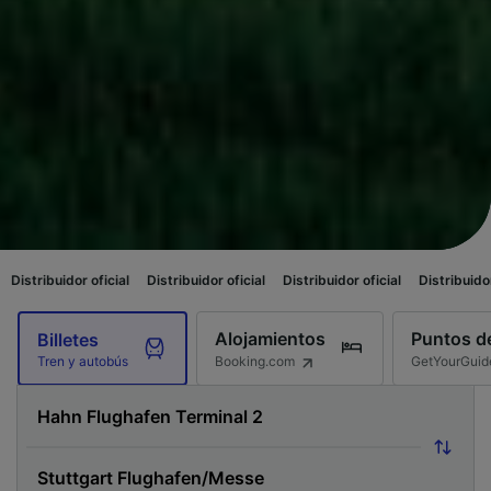
ficial
Distribuidor oficial
Distribuidor oficial
Distribuidor oficial
Distr
Alojamientos
Puntos de
Billetes
Booking.com
GetYourGuid
Tren y autobús