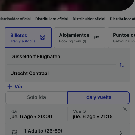
cial
Distribuidor oficial
Distribuidor oficial
Distribuidor oficial
Distrib
Alojamientos
Puntos de
Billetes
Booking.com
GetYourGuid
Tren y autobús
Vía
Solo ida
Ida y vuelta
Ida
Vuelta
1 Adulto (26-59)