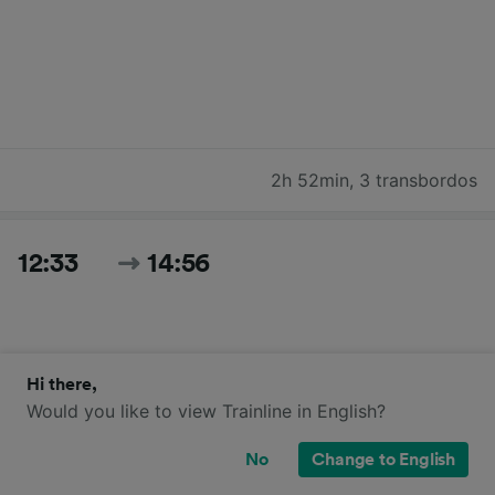
2h 52min
,
3 transbordos
12:33
14:56
Hi there,
Would you like to view Trainline in English?
No
Change to English
2h 23min
,
1 transbordo