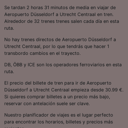
precisa. Analizar activamente las
Se tardan 2 horas 31 minutos de media en viajar de
características del dispositivo para su
Aeropuerto Düsseldorf a Utrecht Centraal en tren.
identificación. Almacenar la información en un
dispositivo y/o acceder a ella. Publicidad y
Alrededor de 32 trenes trenes salen cada día en esta
contenido personalizados, medición de
ruta.
publicidad y contenido, investigación de
audiencia y desarrollo de servicios.
No hay trenes directos de Aeropuerto Düsseldorf a
Utrecht Centraal, por lo que tendrás que hacer 1
Lista de asociados (proveedores)
transbordo cambios en el trayecto.
DB, ÖBB y ICE son los operadores ferroviarios en esta
ruta.
El precio del billete de tren para ir de Aeropuerto
Düsseldorf a Utrecht Centraal empieza desde 30.99 €.
Si quieres comprar billetes a un precio más bajo,
reservar con antelación suele ser clave.
Nuestro planificador de viajes es el lugar perfecto
para encontrar los horarios, billetes y precios más