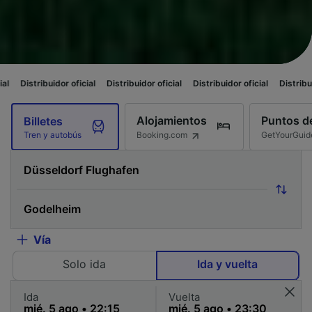
r oficial
Distribuidor oficial
Distribuidor oficial
Distribuidor oficial
Di
Alojamientos
Puntos de
Billetes
Booking.com
GetYourGuid
Tren y autobús
Vía
Solo ida
Ida y vuelta
Ida
Vuelta