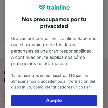
Nos preocupamos por tu
privacidad
Gracias por confiar en Trainline. Sabemos
que el tratamiento de tus datos
personales es una gran responsabilidad.
Inicio
Horarios de trenes
Aeropuerto Düsseldorf a Godelheim
A continuación, te explicamos cómo
protegemos tu información.
Cómo es el viaje de Aeropuerto
Tanto nosotros como nuestros
115
socios
Düsseldorf a Godelheim en tren
almacenamos o accedemos a información del
dispositivo, como identificadores únicos en
las cookies para tratar datos personales.
¿Estás pensando en ir en tren de Aeropuerto
Puedes aceptar o administrar tus preferencias
Düsseldorf a Godelheim? Aquí tienes toda la
Acepto
haciendo clic abajo, incluido el derecho de
información.