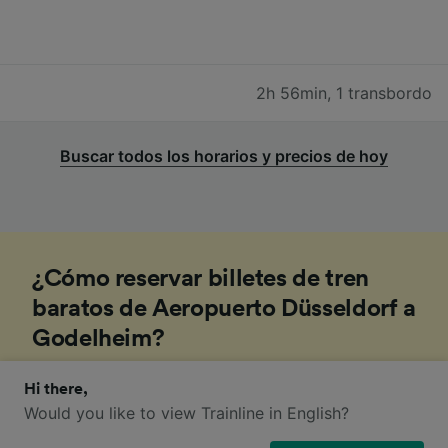
2h 56min
,
1 transbordo
Buscar todos los horarios y precios de hoy
¿Cómo reservar billetes de tren
baratos de Aeropuerto Düsseldorf a
Godelheim?
Hi there,
1
.
Reserva tu billete de tren con antelación
Would you like to view Trainline in English?
Por lo general, cuanto antes reserves tu billete, más
barato te saldrá. La mayoría de las compañías