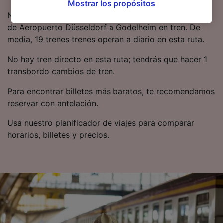
Mostrar los propósitos
oposición en función de tu interés legítimo o,
Normalmente se tardan 3 horas 14 minutos en viajar
en cualquier momento, a través de la página
de Aeropuerto Düsseldorf a Godelheim en tren. De
de la política de privacidad. Tus preferencias
media, 19 trenes trenes operan a diario en esta ruta.
se notificarán a nuestros socios y no
afectarán a los datos de navegación. Tus
No hay tren directo en esta ruta; tendrás que hacer 1
datos no se utilizarán con fines de rastreo si
transbordo cambios de tren.
no nos has dado consentimiento para ello.
Para encontrar billetes más baratos, te recomendamos
Tanto nosotros como nuestros asociados
reservar con antelación.
tratamos los datos para proporcionar:
Utilizar datos de localización geográfica
Usa nuestro planificador de viajes para comparar
precisa. Analizar activamente las
horarios, billetes y precios.
características del dispositivo para su
identificación. Almacenar la información en un
dispositivo y/o acceder a ella. Publicidad y
contenido personalizados, medición de
publicidad y contenido, investigación de
audiencia y desarrollo de servicios.
Lista de asociados (proveedores)