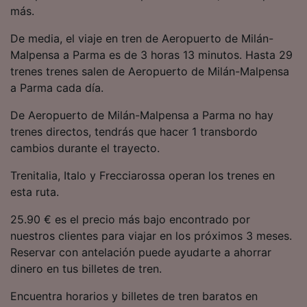
precisa. Analizar activamente las
más.
características del dispositivo para su
identificación. Almacenar la información en un
De media, el viaje en tren de Aeropuerto de Milán-
dispositivo y/o acceder a ella. Publicidad y
Malpensa a Parma es de 3 horas 13 minutos. Hasta 29
contenido personalizados, medición de
trenes trenes salen de Aeropuerto de Milán-Malpensa
publicidad y contenido, investigación de
a Parma cada día.
audiencia y desarrollo de servicios.
De Aeropuerto de Milán-Malpensa a Parma no hay
Lista de asociados (proveedores)
trenes directos, tendrás que hacer 1 transbordo
cambios durante el trayecto.
Trenitalia, Italo y Frecciarossa operan los trenes en
esta ruta.
25.90 € es el precio más bajo encontrado por
nuestros clientes para viajar en los próximos 3 meses.
Reservar con antelación puede ayudarte a ahorrar
dinero en tus billetes de tren.
Encuentra horarios y billetes de tren baratos en