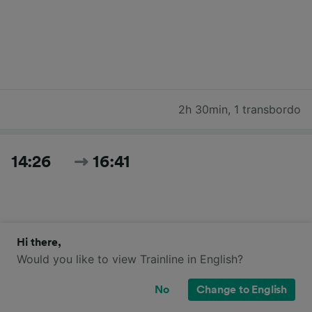
2h 30min
,
1 transbordo
14:26
16:41
Hi there,
Would you like to view Trainline in English?
No
Change to English
2h 15min
,
2 transbordos