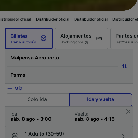
ficial
Distribuidor oficial
Distribuidor oficial
Distribuidor oficial
Distri
Alojamientos
Puntos de
Billetes
Booking.com
GetYourGuid
Tren y autobús
Vía
Solo ida
Ida y vuelta
Ida
Vuelta
1 Adulto (30-59)