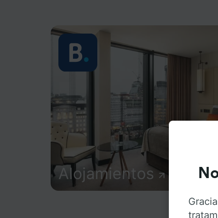
Alojamientos
No
Gracia
tratam