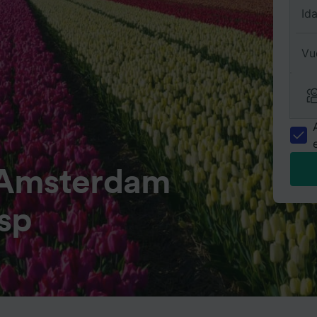
Id
Vu
 Amsterdam
sp