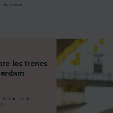
chiphol a Weesp
e asociados (proveedores)
re los trenes
terdam
de Aeropuerto de
ás.