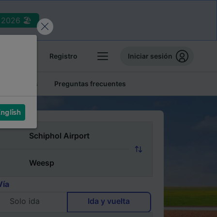
2026 🏖️
reservas
Registro
Iniciar sesión
tren baratos
Preguntas frecuentes
nglish
Vía
Solo ida
Ida y vuelta