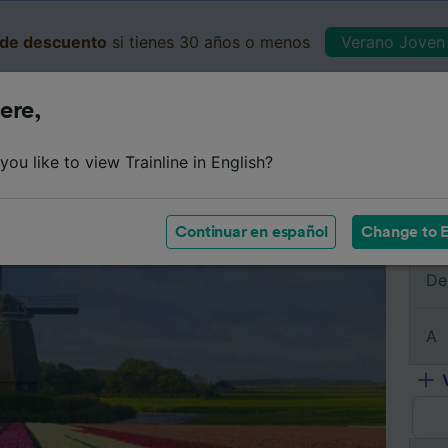
de descuento
si tienes 30 años o menos
Verano Joven 
ere,
Business
Cesta
Mis 
ou like to view Trainline in English?
e
Horarios
Clases
Servicios a bordo
Billetes de 
Continuar en español
Change to E
De
A