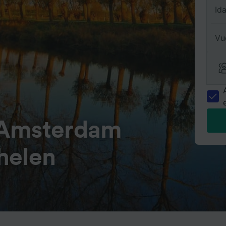
Id
Vu
 Amsterdam
helen