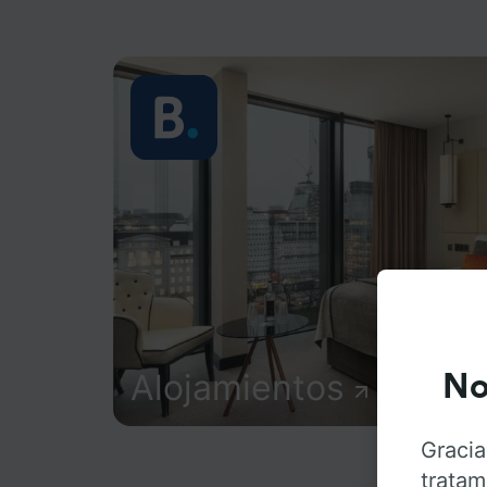
Alojamientos
No
Gracia
tratam