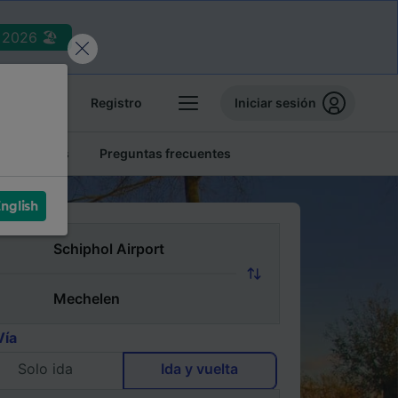
2026 🏖️
reservas
Registro
Iniciar sesión
tren baratos
Preguntas frecuentes
nglish
Vía
Solo ida
Ida y vuelta