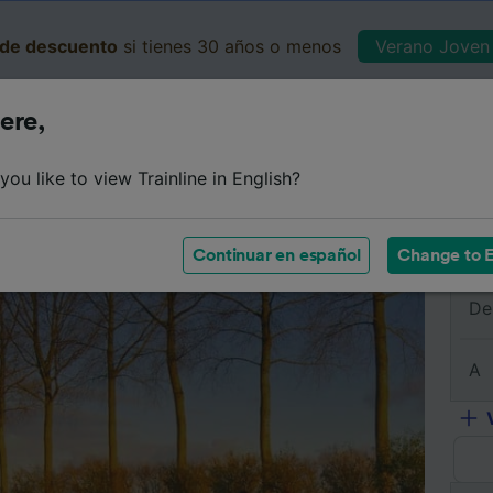
de descuento
si tienes 30 años o menos
Verano Joven 
ere,
Business
Cesta
Mis 
ou like to view Trainline in English?
e
Horarios
Clases
Servicios a bordo
Billetes de 
Continuar en español
Change to E
De
A