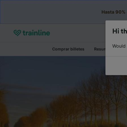
Hasta 90% 
Hi th
Would y
Comprar billetes
Resumen del viaj