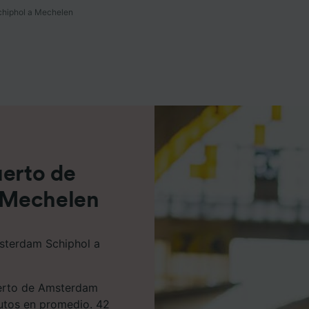
chiphol a Mechelen
e asociados (proveedores)
uerto de
 Mechelen
msterdam Schiphol a
uerto de Amsterdam
utos en promedio. 42