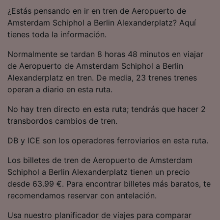
precisa. Analizar activamente las
¿Estás pensando en ir en tren de Aeropuerto de
características del dispositivo para su
Amsterdam Schiphol a Berlin Alexanderplatz? Aquí
identificación. Almacenar la información en un
tienes toda la información.
dispositivo y/o acceder a ella. Publicidad y
contenido personalizados, medición de
Normalmente se tardan 8 horas 48 minutos en viajar
publicidad y contenido, investigación de
audiencia y desarrollo de servicios.
de Aeropuerto de Amsterdam Schiphol a Berlin
Alexanderplatz en tren. De media, 23 trenes trenes
Lista de asociados (proveedores)
operan a diario en esta ruta.
No hay tren directo en esta ruta; tendrás que hacer 2
transbordos cambios de tren.
DB y ICE son los operadores ferroviarios en esta ruta.
Los billetes de tren de Aeropuerto de Amsterdam
Schiphol a Berlin Alexanderplatz tienen un precio
desde 63.99 €. Para encontrar billetes más baratos, te
recomendamos reservar con antelación.
Usa nuestro planificador de viajes para comparar