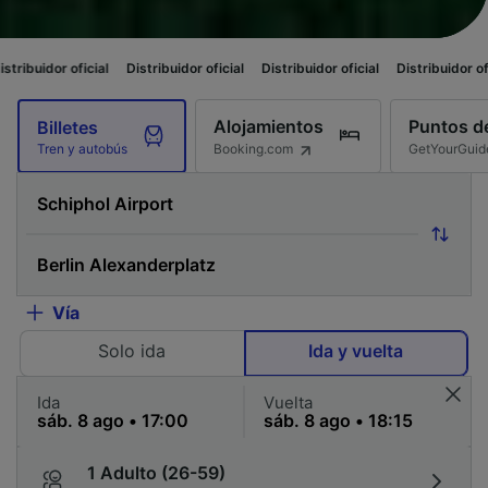
ial
Distribuidor oficial
Distribuidor oficial
Distribuidor oficial
Distribu
Alojamientos
Puntos de
Billetes
Booking.com
GetYourGuid
Tren y autobús
Vía
Solo ida
Ida y vuelta
Ida
Vuelta
1 Adulto (26-59)