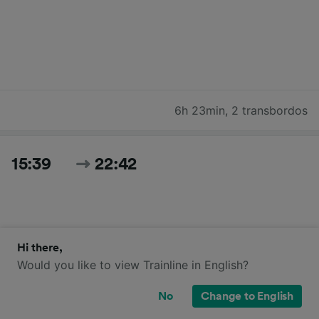
6h 23min
,
2 transbordos
15:39
22:42
Hi there,
Would you like to view Trainline in English?
No
Change to English
7h 3min
,
3 transbordos