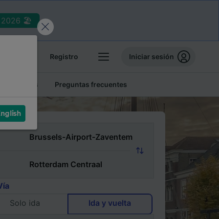
2026 🏖️
reservas
Registro
Iniciar sesión
tren baratos
Preguntas frecuentes
nglish
Vía
Solo ida
Ida y vuelta