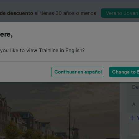
de descuento
si tienes 30 años o menos
Verano Joven 
ere,
Business
Cesta
Mis 
ou like to view Trainline in English?
e
Horarios
Clases
Servicios a bordo
Billetes de 
Continuar en español
Change to E
De
A