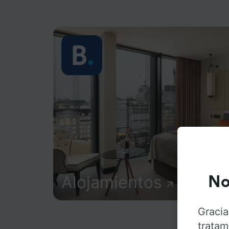
Alojamientos
No
Gracia
tratam