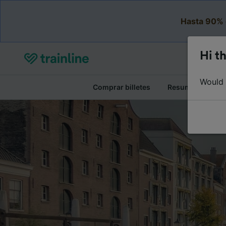
Hasta 90% 
Hi th
Would y
Comprar billetes
Resumen del viaj