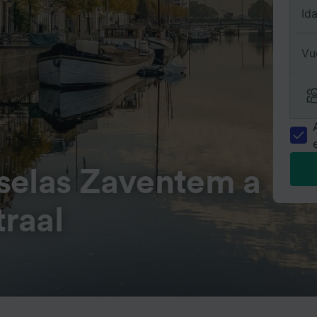
Id
Vu
selas Zaventem a
raal