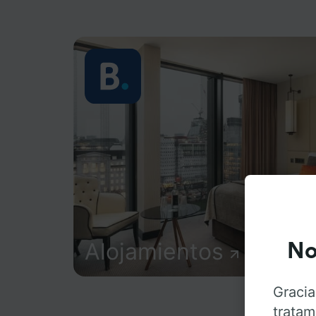
Alojamientos
No
Gracia
tratam