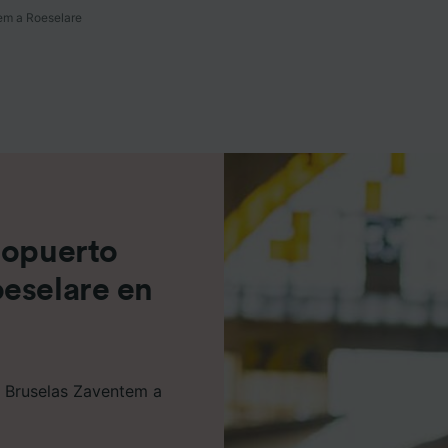
em a Roeselare
e asociados (proveedores)
ropuerto
eselare en
o Bruselas Zaventem a