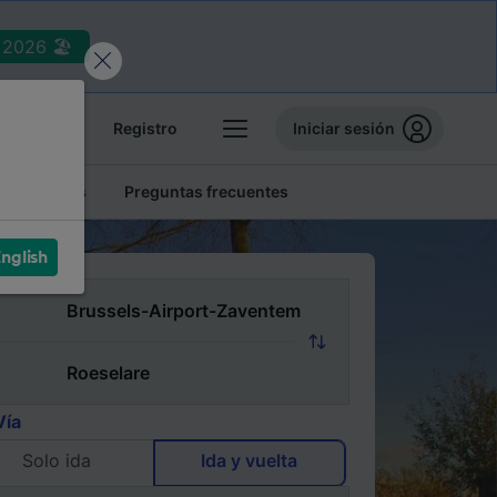
2026 🏖️
reservas
Registro
Iniciar sesión
tren baratos
Preguntas frecuentes
nglish
Vía
Solo ida
Ida y vuelta