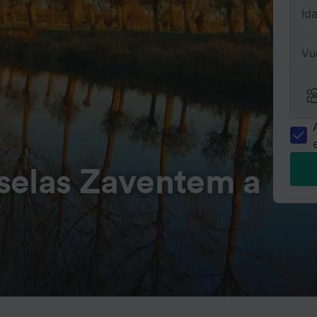
Id
Vu
selas Zaventem a