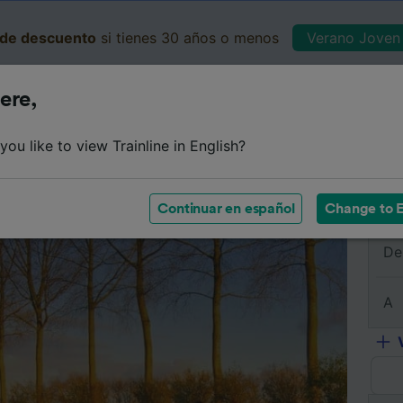
de descuento
si tienes 30 años o menos
Verano Joven 
ere,
Business
Cesta
Mis 
ou like to view Trainline in English?
e
Horarios
Clases
Servicios a bordo
Billetes de 
Continuar en español
Change to E
De
A