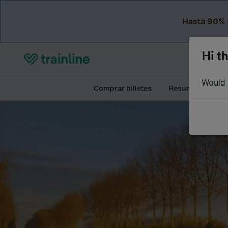
Hasta 90% 
Hi th
Would y
Comprar billetes
Resumen del viaj