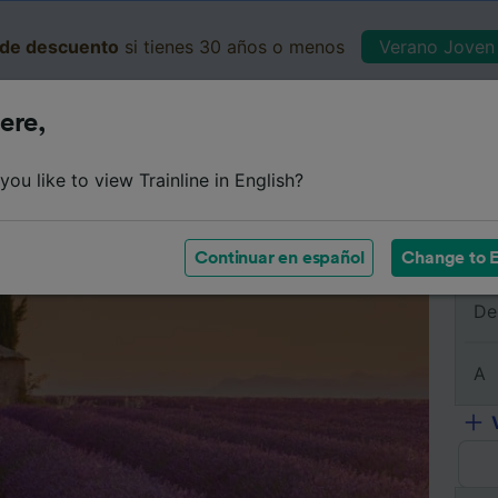
de descuento
si tienes 30 años o menos
Verano Joven 
ere,
Business
Cesta
Mis 
ou like to view Trainline in English?
e
Horarios
Clases
Servicios a bordo
Billetes de 
Continuar en español
Change to E
De
A