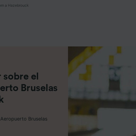
tem a Hazebrouck
e asociados (proveedores)
 sobre el
erto Bruselas
k
e Aeropuerto Bruselas