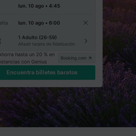
a
elta
1 Adulto (26-59)
Añadir tarjeta de fidelización
Ahorra hasta un 20 % en
Booking.com
estancias con Genius
Encuentra billetes baratos