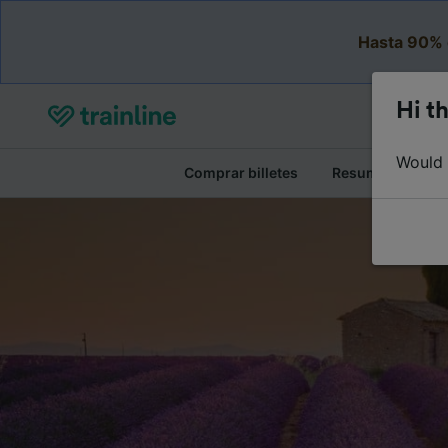
Hasta 90% 
Hi th
Would y
Comprar billetes
Resumen del viaj