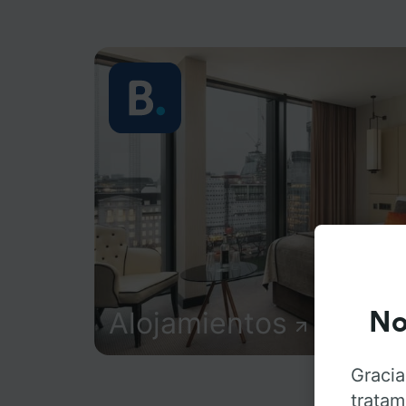
Alojamientos
No
Gracia
tratam