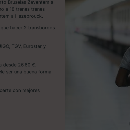
erto Bruselas Zaventem a
o a 18 trenes trenes
entem a Hazebrouck.
s que hacer 2 transbordos
IGO, TGV, Eurostar y
ta desde 26.60 €.
uele ser una buena forma
hacerte con mejores