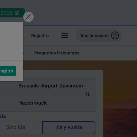
2026 🏖️
reservas
Registro
Iniciar sesión
tren baratos
Preguntas frecuentes
nglish
Vía
Solo ida
Ida y vuelta