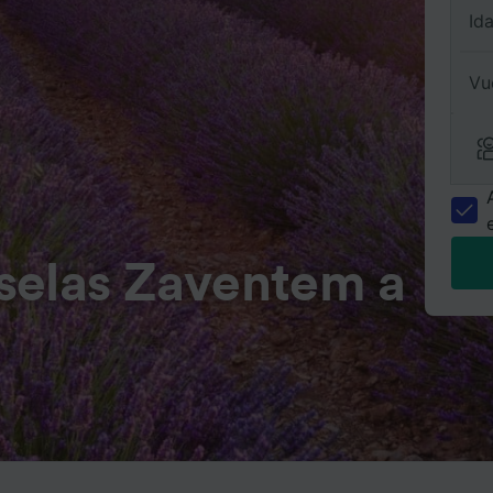
Id
Vu
selas Zaventem a