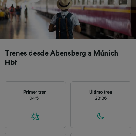
precisa. Analizar activamente las
características del dispositivo para su
identificación. Almacenar la información en un
dispositivo y/o acceder a ella. Publicidad y
contenido personalizados, medición de
publicidad y contenido, investigación de
audiencia y desarrollo de servicios.
Lista de asociados (proveedores)
Trenes desde Abensberg a Múnich
Hbf
Primer tren
Último tren
04:51
23:36