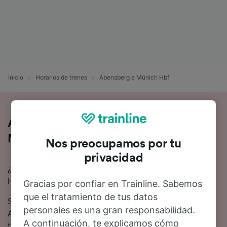
Inicio
Horarios de trenes
Abensberg a Múnich Hbf
Así es viajar en tren de Abensberg a
Múnich Hbf
Nos preocupamos por tu
privacidad
¿Buscas información para ir de Abensberg a Múnich
Hbf en tren? Empieza tu viaje con nosotros.
Gracias por confiar en Trainline. Sabemos
que el tratamiento de tus datos
Se tardan 1 hora 44 minutos de media en viajar de
personales es una gran responsabilidad.
Abensberg a Múnich Hbf en tren. Alrededor de 24
A continuación, te explicamos cómo
trenes trenes salen cada día en esta ruta.