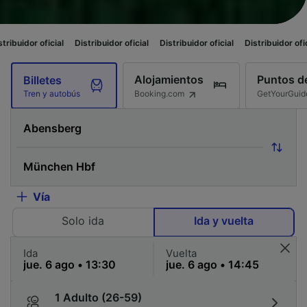
al
Distribuidor oficial
Distribuidor oficial
Distribuidor oficial
Distribui
Alojamientos
Puntos de
Billetes
Booking.com
GetYourGuid
Tren y autobús
Vía
Solo ida
Ida y vuelta
Ida
Vuelta
1 Adulto (26-59)