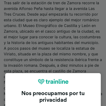
Tras salir de la estación de tren de Zamora recorre la
avenida Alfonso Peña hasta llegar a la avenida Las
Tres Cruces. Desde aquí empezarás tu recorrido por
esta ciudad que es claro ejemplo del mejor románico
urbano. El Museo Etnográfico de Castilla y León en
Zamora, ubicado en el casco antiguo de la ciudad, es
el mejor lugar para conocer la cultura, las costumbres
y la historia de los antiguos habitantes del municipio.
A pocos pasos del museo se localiza la estatua de
Viriato, situada en la plaza del mismo nombre, y que
constituye un símbolo de la resistencia ibérica frente a
la invasión romana. Después, a diez minutos a pie de
esta plaza, se encuentra el castillo de Zamora
construido durante la época medieval. Esta
fortificación posee un mirador desde donde podrás
contemplar una magnífica panorámica de la ciudad.
Nos preocupamos por tu
Muy cerca del castillo se alza la Puerta del Obispo y la
que se considera la casa de El Cid Campeador. Desde
privacidad
ahí tendrás una magnífica vista del río Duero.