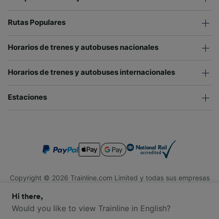
Rutas Populares
Horarios de trenes y autobuses nacionales
Horarios de trenes y autobuses internacionales
Estaciones
Copyright © 2026 Trainline.com Limited y todas sus empresas
afiliadas. Todos los derechos reservados.
Hi there,
Trainline.com Limited está registrada en Inglaterra y Gales.
Compañía No. 3846791. Dirección: 1 Stonecutter St, Londres
Would you like to view Trainline in English?
EC4A 4AH, Reino Unido. Número de IVA: 791 7261 06.