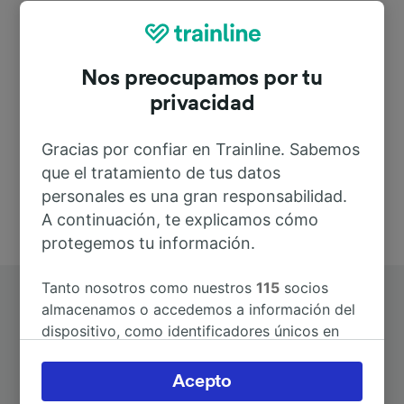
Dirección
Nos preocupamos por tu
privacidad
Deutschland
Gracias por confiar en Trainline. Sabemos
que el tratamiento de tus datos
personales es una gran responsabilidad.
A continuación, te explicamos cómo
protegemos tu información.
Tanto nosotros como nuestros
115
socios
almacenamos o accedemos a información del
dispositivo, como identificadores únicos en
las cookies para tratar datos personales.
Puedes aceptar o administrar tus preferencias
Acepto
haciendo clic abajo, incluido el derecho de
Rutas más populares desde