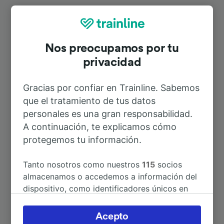
Rutas más populares desde Weimar
West
Nos preocupamos por tu
privacidad
Duración
Gracias por confiar en Trainline. Sabemos
que el tratamiento de tus datos
A Halle (Saale) Hbf
1h 6min
personales es una gran responsabilidad.
A continuación, te explicamos cómo
A Arnstadt Süd
50min
protegemos tu información.
A Bad Salzungen
1h 54min
Tanto nosotros como nuestros
115
socios
almacenamos o accedemos a información del
dispositivo, como identificadores únicos en
A Budapest
10h 11min
las cookies para tratar datos personales.
Puedes aceptar o administrar tus preferencias
Acepto
A Görlitz
4h 35min