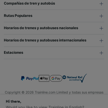
Compañías de tren y autobús
Rutas Populares
Horarios de trenes y autobuses nacionales
Horarios de trenes y autobuses internacionales
Estaciones
Copyright © 2026 Trainline.com Limited y todas sus empresas
afiliadas. Todos los derechos reservados.
Hi there,
Trainline.com Limited está registrada en Inglaterra y Gales.
Compañía No. 3846791. Dirección: 1 Stonecutter St, Londres
Would you like to view Trainline in English?