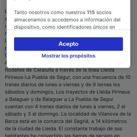
La estación de tren de Vilanova de la Barca es un
Tanto nosotros como nuestros
115
socios
apeadero ferroviario situado al sureste del núcleo
almacenamos o accedemos a información del
urbano de Vilanova de la Barca, municipio del mismo
dispositivo, como identificadores únicos en
nombre, en la comarca del Segrià, de la província de
las cookies para tratar datos personales.
Lleida, en la comunidad autónoma de Cataluña. Es
Puedes aceptar o administrar tus preferencias
Acepto
propiedad de FGC (Ferrocarriles de la Generalitat de
haciendo clic abajo, incluido el derecho de
Cataluña) y está ubicada entre las estaciones de
Mostrar los propósitos
oposición en función de tu interés legítimo o,
Alcoletge y Térmens. Presta servicios de Cercanias o
en cualquier momento, a través de la página
Rodalies de Cataluña a través de la línea Lleida
de la política de privacidad. Tus preferencias
Pirineus-La Puebla de Segur, con una frecuencia de 10
se notificarán a nuestros socios y no
trenes diarios de lunes a viernes y de 9 ternes los
afectarán a los datos de navegación. Tus
sábados y domingos. Los trayectos de Lleida Pirineus
datos no se utilizarán con fines de rastreo si
a Balaguer y de Balaguer a La Puebla de Segur
no nos has dado consentimiento para ello.
cuentan con 4 trenes diarios de lunes a viernes, 2 el
Tanto nosotros como nuestros asociados
sábado y 3 el domingo. La localidad de Vilanova de la
tratamos los datos para proporcionar:
Barca está en la comarca del Segriá, a 14 kilómetros
Utilizar datos de localización geográfica
de la ciudad de Lleida. El constante trabajo de sus
precisa. Analizar activamente las
habitantes ha convertido las tierras de secano en