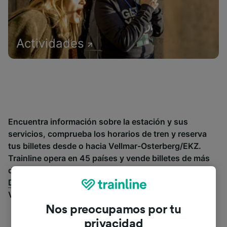
Actividades
Encuentra información sobre la estación y sus
servicios, comprueba los horarios de tren y reserva
tus billetes desde o hacia Vellmar-Osterberg/EKZ.
Trainline opera en 45 países y vende billetes de más
de 270 compañías de tren y autobús incluyendo
Deutsche Bahn
. Descubre a dónde puedes ir desde
Vellmar-Osterberg/EKZ con Trainline.
Nos preocupamos por tu
privacidad