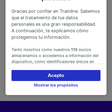
Gracias por confiar en Trainline. Sabemos
que el tratamiento de tus datos
personales es una gran responsabilidad.
A continuación, te explicamos cómo
Dirección
protegemos tu información.
Lange Wender 7
Tanto nosotros como nuestros
115
socios
34246 Vellmar
almacenamos o accedemos a información del
Deutschland
dispositivo, como identificadores únicos en
las cookies para tratar datos personales.
Puedes aceptar o administrar tus preferencias
Acepto
haciendo clic abajo, incluido el derecho de
Mostrar los propósitos
oposición en función de tu interés legítimo o,
en cualquier momento, a través de la página
de la política de privacidad. Tus preferencias
se notificarán a nuestros socios y no
afectarán a los datos de navegación. Tus