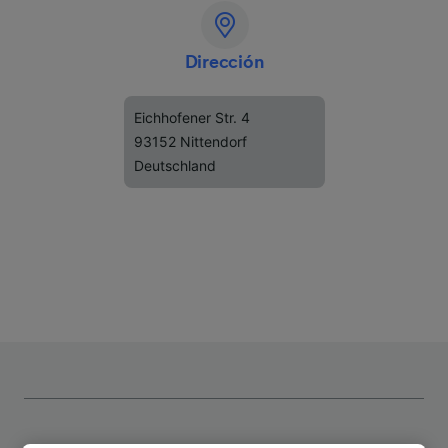
Dirección
Eichhofener Str. 4
93152 Nittendorf
Deutschland