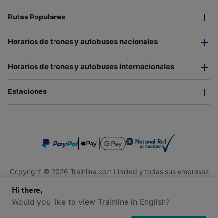
Rutas Populares
Horarios de trenes y autobuses nacionales
Horarios de trenes y autobuses internacionales
Estaciones
Copyright © 2026 Trainline.com Limited y todas sus empresas
afiliadas. Todos los derechos reservados.
Hi there,
Trainline.com Limited está registrada en Inglaterra y Gales.
Compañía No. 3846791. Dirección: 1 Stonecutter St, Londres
Would you like to view Trainline in English?
EC4A 4AH, Reino Unido. Número de IVA: 791 7261 06.