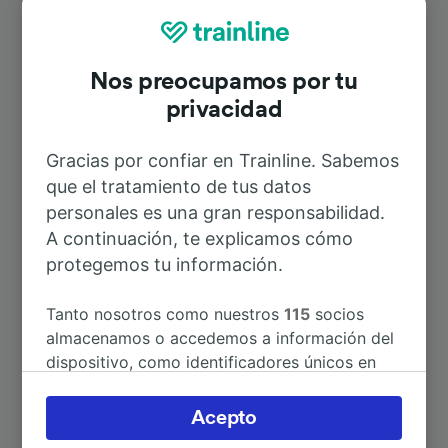
Rutas más populares desde Undorf
Nos preocupamos por tu
privacidad
Duración
Gracias por confiar en Trainline. Sabemos
A Regensburg Hbf
8min
que el tratamiento de tus datos
personales es una gran responsabilidad.
A Ratisbona
8min
A continuación, te explicamos cómo
protegemos tu información.
A Cham (Oberpf)
1h 27min
Tanto nosotros como nuestros
115
socios
almacenamos o accedemos a información del
A Deuerling
2min
dispositivo, como identificadores únicos en
las cookies para tratar datos personales.
A Grevesmühlen
7h 7min
Puedes aceptar o administrar tus preferencias
Acepto
haciendo clic abajo, incluido el derecho de