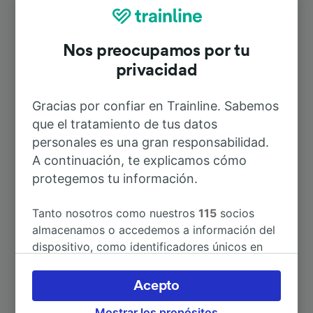
Trostberg
Nos preocupamos por tu
Duración
privacidad
Gracias por confiar en Trainline. Sabemos
A Múnich
1h 44min
que el tratamiento de tus datos
personales es una gran responsabilidad.
A Múnich Hbf
1h 44min
A continuación, te explicamos cómo
protegemos tu información.
A Salzburgo Hbf
1h 25min
Tanto nosotros como nuestros
115
socios
almacenamos o accedemos a información del
A Regensburg Hbf
2h 12min
dispositivo, como identificadores únicos en
las cookies para tratar datos personales.
A Traunstein
31min
Puedes aceptar o administrar tus preferencias
Acepto
haciendo clic abajo, incluido el derecho de
Mostrar los propósitos