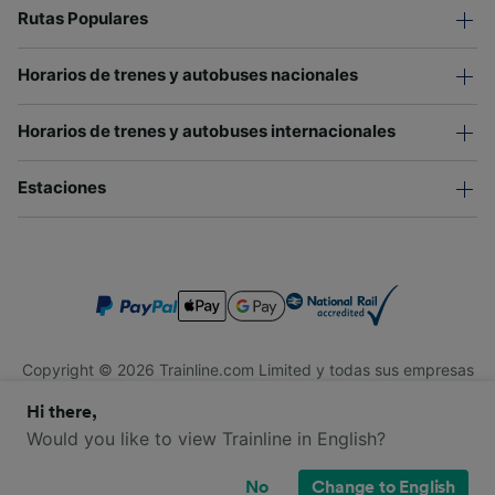
Rutas Populares
Horarios de trenes y autobuses nacionales
Horarios de trenes y autobuses internacionales
Estaciones
Copyright © 2026 Trainline.com Limited y todas sus empresas
afiliadas. Todos los derechos reservados.
Hi there,
Trainline.com Limited está registrada en Inglaterra y Gales.
Compañía No. 3846791. Dirección: 1 Stonecutter St, Londres
Would you like to view Trainline in English?
EC4A 4AH, Reino Unido. Número de IVA: 791 7261 06.
No
Change to English