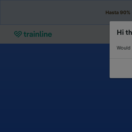
Hasta 90% 
Hi th
Would y