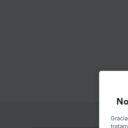
No
Gracia
tratam