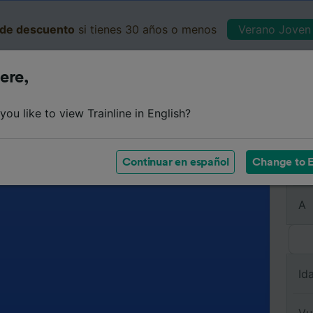
de descuento
si tienes 30 años o menos
Verano Joven 
ere,
Business
Cesta
Mis 
ou like to view Trainline in English?
Continuar en español
Change to E
De
A
Id