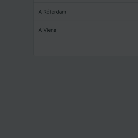
Lista d
A Róterdam
A Viena