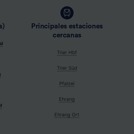
s)
Principales estaciones
cercanas
al
Trier Hbf
Trier Süd
)
Pfalzel
Ehrang
f
Ehrang Ort