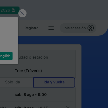
2026 🏖️
reservas
Registro
Iniciar sesión
nglish
Solo ida
Ida y vuelta
a