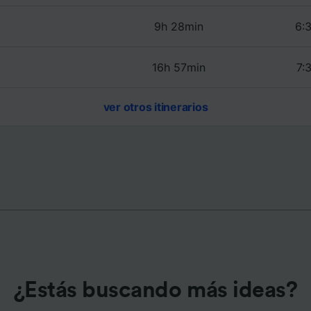
e asociados (proveedores)
9h 28min
6:3
16h 57min
7:
ver otros itinerarios
¿Estás buscando más ideas?