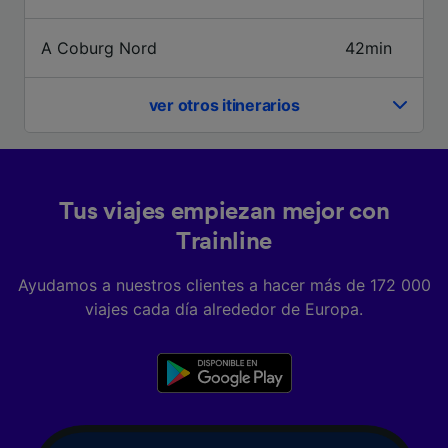
precisa. Analizar activamente las
características del dispositivo para su
A Coburg Nord
42min
identificación. Almacenar la información en un
dispositivo y/o acceder a ella. Publicidad y
contenido personalizados, medición de
ver otros itinerarios
publicidad y contenido, investigación de
audiencia y desarrollo de servicios.
Lista de asociados (proveedores)
Tus viajes empiezan mejor con
Trainline
Ayudamos a nuestros clientes a hacer más de 172 000
viajes cada día alrededor de Europa.