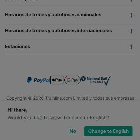
Horarios de trenes y autobuses nacionales
Horarios de trenes y autobuses internacionales
Estaciones
Copyright © 2026 Trainline.com Limited y todas sus empresas
afiliadas. Todos los derechos reservados.
Hi there,
Trainline.com Limited está registrada en Inglaterra y Gales.
Compañía No. 3846791. Dirección: 1 Stonecutter St, Londres
Would you like to view Trainline in English?
EC4A 4AH, Reino Unido. Número de IVA: 791 7261 06.
No
Change to English