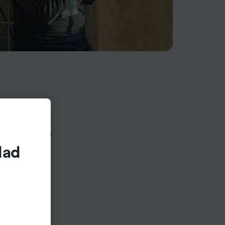
ios de tren y
países y vende
bre a dónde
dad