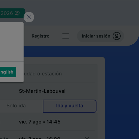
2026 🏖️
reservas
Registro
Iniciar sesión
nglish
Solo ida
Ida y vuelta
a