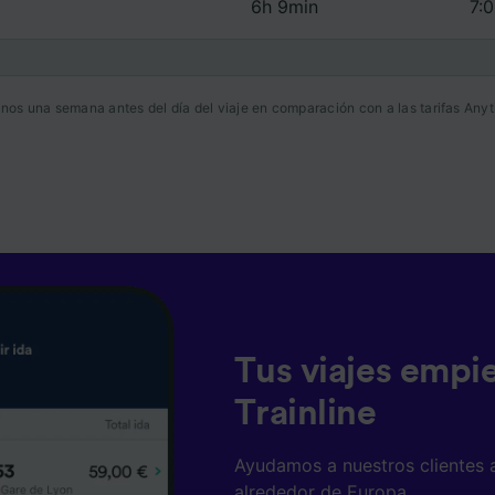
6h 9min
7:0
nos una semana antes del día del viaje en comparación con a las tarifas Anyt
Tus viajes empi
Trainline
Ayudamos a nuestros clientes 
alrededor de Europa.