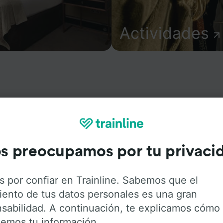
Actividades
ión sobre la estación y sus servicios, comprueba los horar
s desde o hacia St-Martin-Labouval. Trainline opera en 45 
 270 compañías de tren y autobús incluyendo
SNCF
. Descu
s preocupamos por tu privaci
-Martin-Labouval con Trainline.
s por confiar en Trainline. Sabemos que el
iento de tus datos personales es una gran
sabilidad. A continuación, te explicamos cómo
emos tu información.