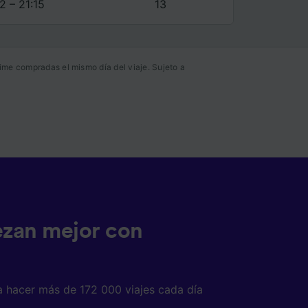
2 – 21:15
13
ime compradas el mismo día del viaje. Sujeto a
ezan mejor con
a hacer más de 172 000 viajes cada día