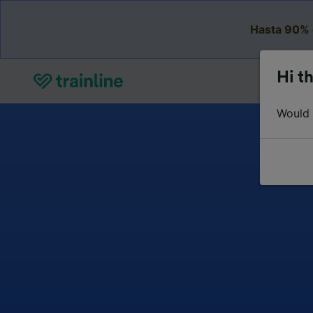
Hasta 90% 
Hi th
Would y