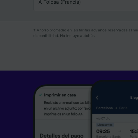
A Tolosa (Francia)
† Ahorro promedio en las tarifas advance reservadas al me
disponibilidad. No incluye autobús.