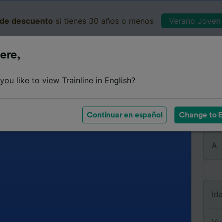
de descuento
si tienes 30 años o menos
Verano Joven 
ere,
Business
Cesta
Mis 
ou like to view Trainline in English?
Continuar en español
Change to E
De
A
Id