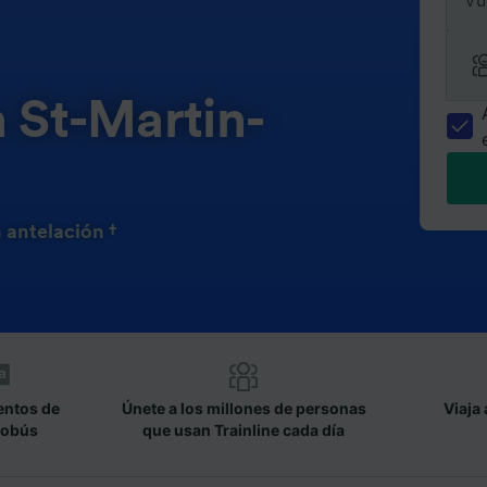
Vu
n St-Martin-
 antelación †
entos de
Únete a los millones de personas
Viaja 
tobús
que usan Trainline cada día