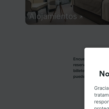
Alojamientos
Encuentra informac
reserva tus billete
billetes de más de
No
puedes ir desde St
Gracia
tratam
respon
proteg