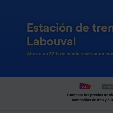
Estación de tre
Labouval
Ahorra un 32 % de media reservando con
Compara los precios de ci
compañías de tren y au