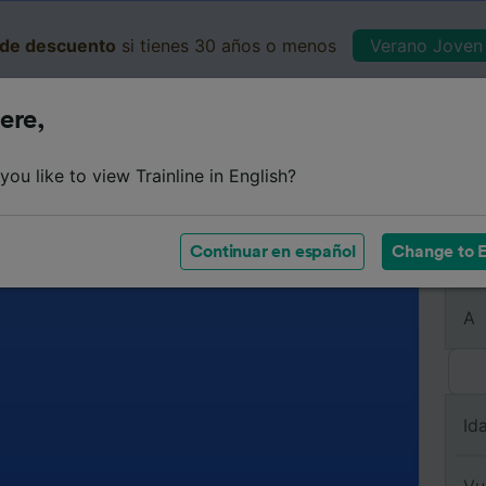
de descuento
si tienes 30 años o menos
Verano Joven 
ere,
Business
Cesta
Mis 
ou like to view Trainline in English?
Continuar en español
Change to E
De
A
Id