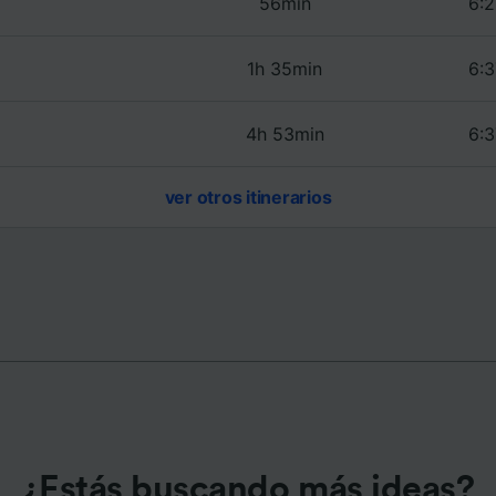
56min
6:2
e asociados (proveedores)
1h 35min
6:3
4h 53min
6:3
ver otros itinerarios
¿Estás buscando más ideas?