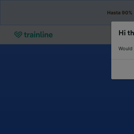
Hasta 90% 
Hi th
Would y