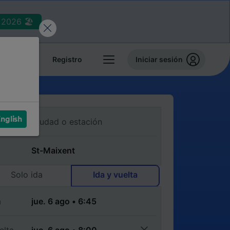
2026 🏖️
reservas
Registro
Iniciar sesión
nglish
Solo ida
Ida y vuelta
a