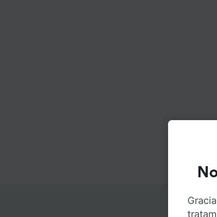
No
Gracia
tratam