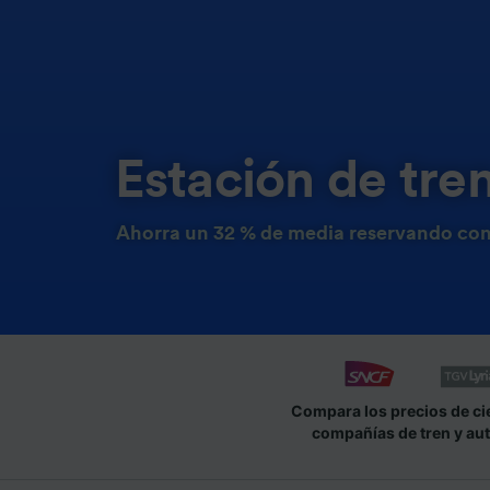
Estación de tre
Ahorra un 32 % de media reservando con
Compara los precios de ci
compañías de tren y au