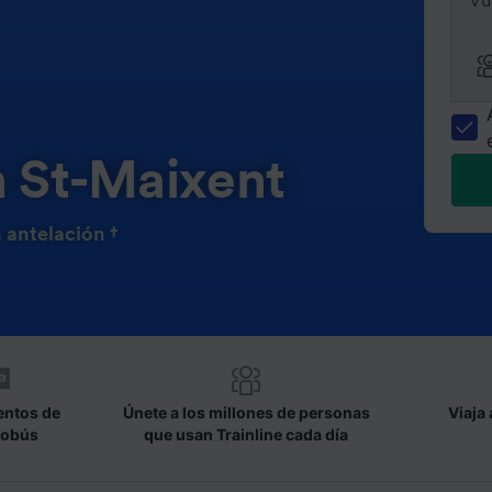
Vu
n St-Maixent
 antelación †
entos de
Únete a los millones de personas
Viaja 
tobús
que usan Trainline cada día