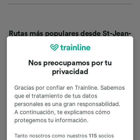
Rutas más populares desde St-Jean-
de-Luz—Ciboure
Nos preocupamos por tu
Duración
privacidad
A San Sebastián-Donostia
1h 37min
Gracias por confiar en Trainline. Sabemos
que el tratamiento de tus datos
A Biarritz
9min
personales es una gran responsabilidad.
A continuación, te explicamos cómo
A Bayonne
21min
protegemos tu información.
Tanto nosotros como nuestros
115
socios
A San Sebastián
4h 50min