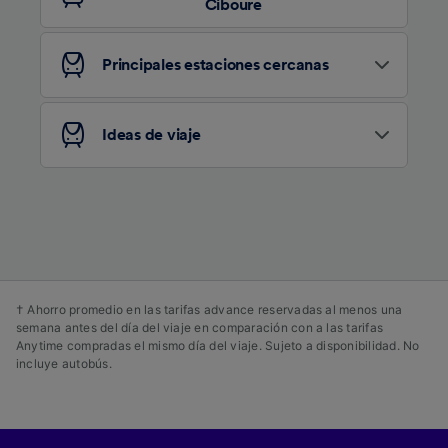
Ciboure
contenido personalizados, medición de
publicidad y contenido, investigación de
audiencia y desarrollo de servicios.
Principales estaciones cercanas
Lista de asociados (proveedores)
Ideas de viaje
† Ahorro promedio en las tarifas advance reservadas al menos una
semana antes del día del viaje en comparación con a las tarifas
Anytime compradas el mismo día del viaje. Sujeto a disponibilidad. No
incluye autobús.