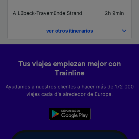
precisa. Analizar activamente las
características del dispositivo para su
A Lübeck-Travemünde Strand
2h 9min
identificación. Almacenar la información en un
dispositivo y/o acceder a ella. Publicidad y
contenido personalizados, medición de
ver otros itinerarios
publicidad y contenido, investigación de
audiencia y desarrollo de servicios.
Lista de asociados (proveedores)
Tus viajes empiezan mejor con
Trainline
Ayudamos a nuestros clientes a hacer más de 172 000
viajes cada día alrededor de Europa.