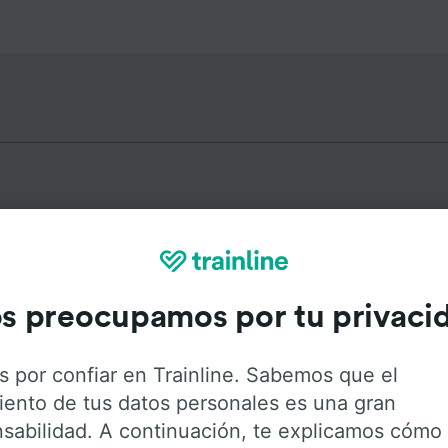
utas más populares desde Sitta
s preocupamos por tu privaci
Duración
Primer
s por confiar en Trainline. Sabemos que el
2h 3min
0:1
iento de tus datos personales es una gran
sabilidad. A continuación, te explicamos cómo