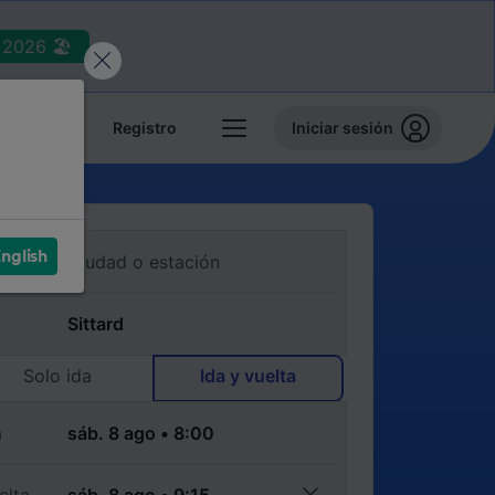
2026 🏖️
reservas
Registro
Iniciar sesión
nglish
Solo ida
Ida y vuelta
a