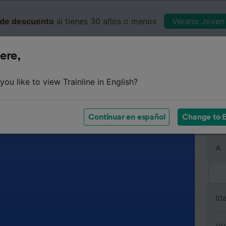
de descuento
si tienes 30 años o menos
Verano Joven 
ere,
Business
Cesta
Mis 
ou like to view Trainline in English?
Continuar en español
Change to E
De
A
Id