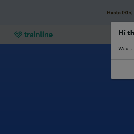
Hasta 90% 
Hi th
Would y