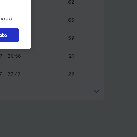
7 – 22:47
62
mos a
7 – 23:17
65
okies
pto
7 – 22:47
59
 en
 la
 a
7 – 20:56
21
os no se
ara ello.
7 – 22:47
22
ente las
tenido
 de