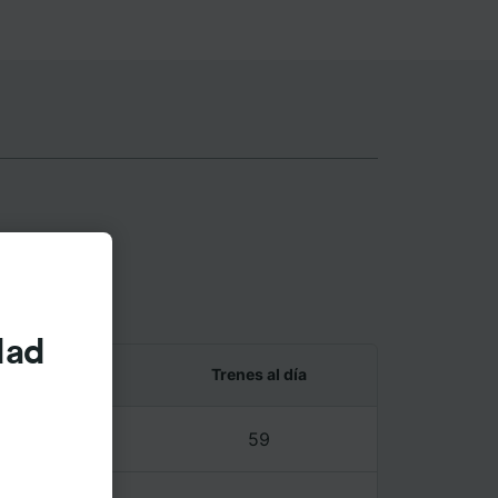
rd
dad
 y último tren
Trenes al día
7 – 22:47
59