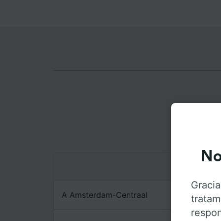
R
No
Gracia
A Amsterdam-Centraal
tratam
respon