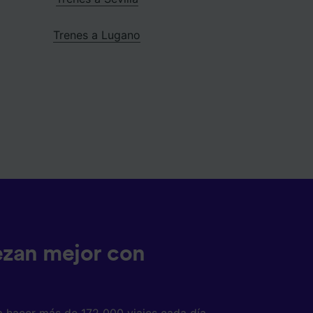
Trenes a Lugano
ezan mejor con
a hacer más de 172 000 viajes cada día