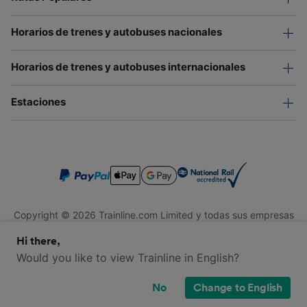
Horarios de trenes y autobuses nacionales
Horarios de trenes y autobuses internacionales
Estaciones
Copyright © 2026 Trainline.com Limited y todas sus empresas
afiliadas. Todos los derechos reservados.
Hi there,
Trainline.com Limited está registrada en Inglaterra y Gales.
Compañía No. 3846791. Dirección: 1 Stonecutter St, Londres
Would you like to view Trainline in English?
EC4A 4AH, Reino Unido. Número de IVA: 791 7261 06.
No
Change to English