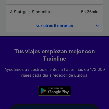
precisa. Analizar activamente las
características del dispositivo para su
A Stuttgart Stadtmitte
5h 26min
identificación. Almacenar la información en un
dispositivo y/o acceder a ella. Publicidad y
contenido personalizados, medición de
ver otros itinerarios
publicidad y contenido, investigación de
audiencia y desarrollo de servicios.
Lista de asociados (proveedores)
Tus viajes empiezan mejor con
Trainline
Ayudamos a nuestros clientes a hacer más de 172 000
viajes cada día alrededor de Europa.