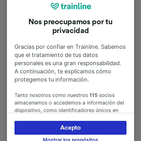
Rutas más populares desde Seveso
Nos preocupamos por tu
Duración
privacidad
A Cesano Maderno
2min
Gracias por confiar en Trainline. Sabemos
que el tratamiento de tus datos
personales es una gran responsabilidad.
A Como
1h 8min
A continuación, te explicamos cómo
protegemos tu información.
A Aeropuerto de Milán-Malpensa
1h 6min
Tanto nosotros como nuestros
115
socios
A Aeropuerto Milán Malpensa
1h 6min
almacenamos o accedemos a información del
dispositivo, como identificadores únicos en
las cookies para tratar datos personales.
A Meda
3min
Puedes aceptar o administrar tus preferencias
Acepto
haciendo clic abajo, incluido el derecho de
A Milán
44min
Mostrar los propósitos
oposición en función de tu interés legítimo o,