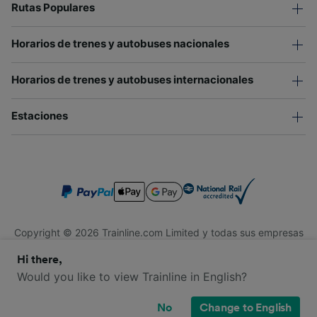
Rutas Populares
Horarios de trenes y autobuses nacionales
Horarios de trenes y autobuses internacionales
Estaciones
Copyright © 2026 Trainline.com Limited y todas sus empresas
afiliadas. Todos los derechos reservados.
Hi there,
Trainline.com Limited está registrada en Inglaterra y Gales.
Compañía No. 3846791. Dirección: 1 Stonecutter St, Londres
Would you like to view Trainline in English?
EC4A 4AH, Reino Unido. Número de IVA: 791 7261 06.
No
Change to English