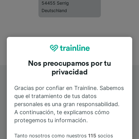
54455 Serrig
Deutschland
Nos preocupamos por tu
privacidad
Gracias por confiar en Trainline. Sabemos
que el tratamiento de tus datos
personales es una gran responsabilidad.
Rutas más populares desde Serrig
A continuación, te explicamos cómo
protegemos tu información.
Duración
Tanto nosotros como nuestros
115
socios