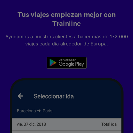
contenido personalizados, medición de
publicidad y contenido, investigación de
Tus viajes empiezan mejor con
audiencia y desarrollo de servicios.
Trainline
Lista de asociados (proveedores)
Ayudamos a nuestros clientes a hacer más de 172 000
viajes cada día alrededor de Europa.