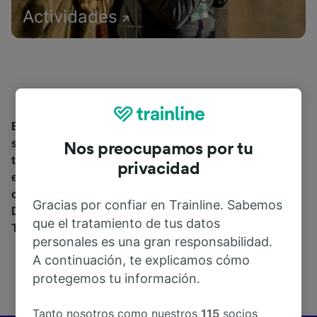
Actividades
Encuentra información sobre la estación y sus
servicios, comprueba los horarios de tren y reserva
Nos preocupamos por tu
tus billetes desde o hacia Sejstrup St.. Trainline opera
privacidad
en 45 países y vende billetes de más de 270
compañías de tren y autobús incluyendo
Renfe
.
Gracias por confiar en Trainline. Sabemos
Descubre a dónde puedes ir desde Sejstrup St. con
que el tratamiento de tus datos
Trainline.
personales es una gran responsabilidad.
A continuación, te explicamos cómo
protegemos tu información.
Tanto nosotros como nuestros
115
socios