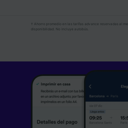
Tanto n
proporc
Utilizar
† Ahorro promedio en las tarifas advance reservadas al me
caracter
disponibilidad. No incluye autobús.
informac
persona
audienci
Lista d