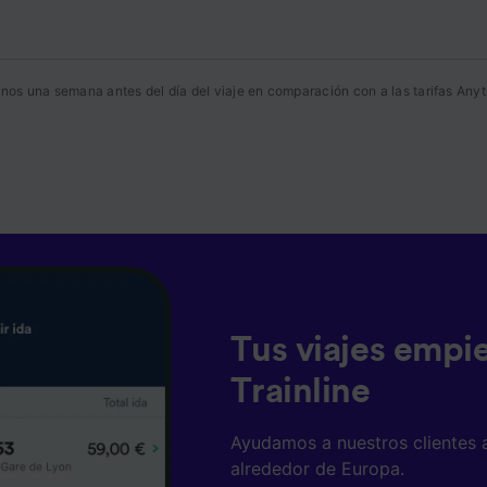
osotros como nuestros asociados tratamos los datos para
ionar:
 datos de localización geográfica precisa. Analizar activam
nos una semana antes del día del viaje en comparación con a las tarifas Anyt
ísticas del dispositivo para su identificación. Almacenar la
ión en un dispositivo y/o acceder a ella. Publicidad y con
lizados, medición de publicidad y contenido, investigación
a y desarrollo de servicios.
e asociados (proveedores)
Tus viajes empi
Trainline
Ayudamos a nuestros clientes 
alrededor de Europa.