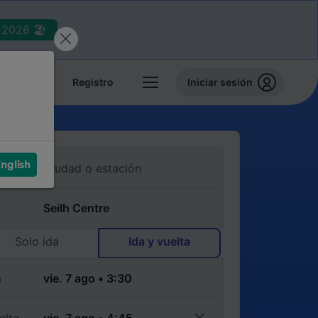
2026 🏖️
reservas
Registro
Iniciar sesión
nglish
Solo ida
Ida y vuelta
a