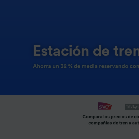
Estación de tre
Ahorra un 32 % de media reservando con
Compara los precios de ci
compañías de tren y au