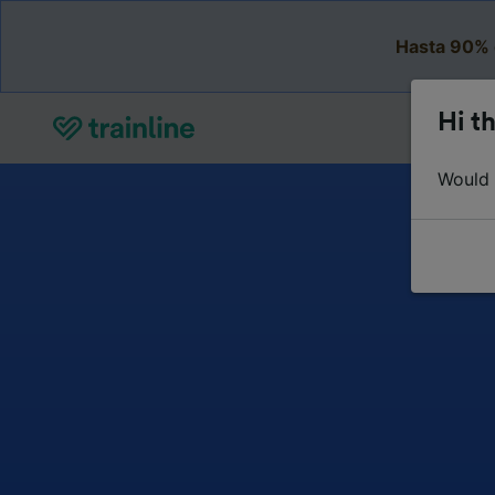
Hasta 90% 
Hi th
Would y