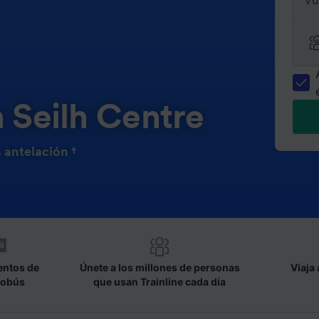
Vu
n Seilh Centre
 antelación †
entos de
Únete a los millones de personas
Viaja 
tobús
que usan Trainline cada día