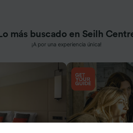
Lo más buscado en Seilh Centr
¡A por una experiencia única!