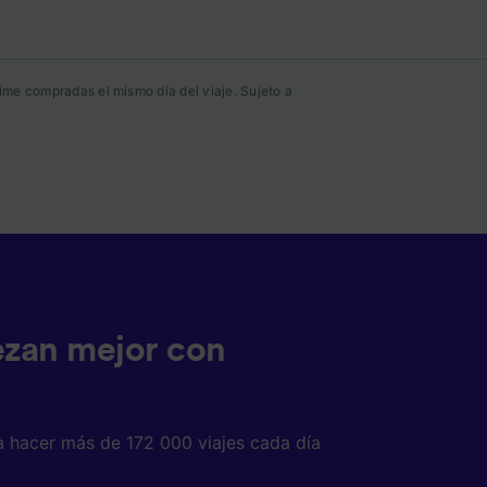
ente las
ime compradas el mismo día del viaje. Sujeto a
tenido
 de
ezan mejor con
a hacer más de 172 000 viajes cada día