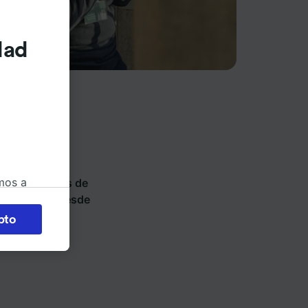
dad
ios de tren y
mos a
 vende billetes de
okies
e puedes ir desde
pto
 en
 la
 a
os no se
ara ello.