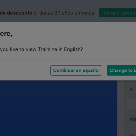
de descuento
si tienes 30 años o menos
Verano Joven 
ere,
Business
Cesta
Mis 
ou like to view Trainline in English?
Continuar en español
Change to E
De
A
Id