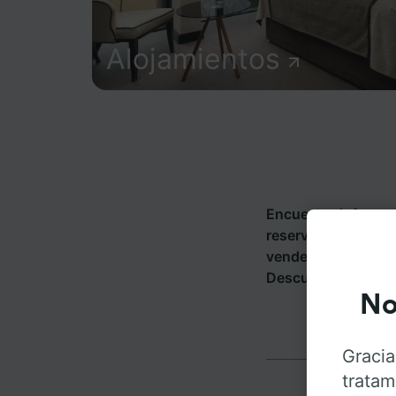
Alojamientos
Encuentra informac
reserva tus billete
vende billetes de 
Descubre a dónde p
No
Gracia
tratam