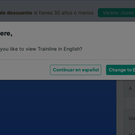
de descuento
si tienes 30 años o menos
Verano Joven 
ere,
Business
Cesta
Mis 
ou like to view Trainline in English?
Continuar en español
Change to E
De
A
Id