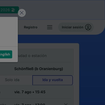
2026 🏖️
reservas
Registro
Iniciar sesión
nglish
Solo ida
Ida y vuelta
a