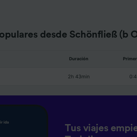
e asociados (proveedores)
opulares desde Schönfließ (b 
Duración
Primer
2h 43min
0:4
Tus viajes empi