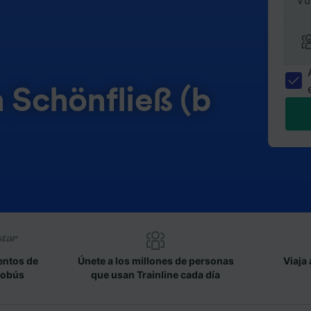
Vu
n Schönfließ (b
entos de
Únete a los millones de personas
Viaja 
tobús
que usan Trainline cada día