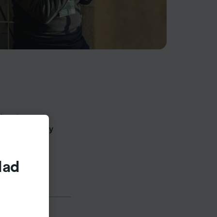
ios de tren y
 en 45 países y
che Bahn
.
dad