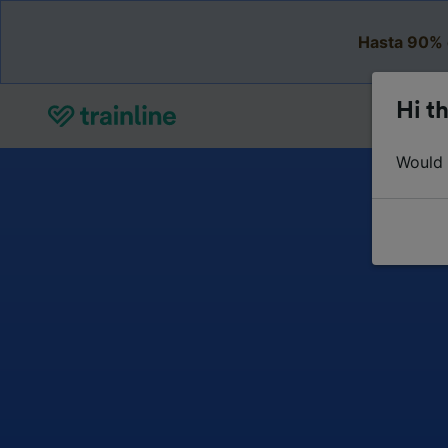
Hasta 90% 
Hi th
Would y