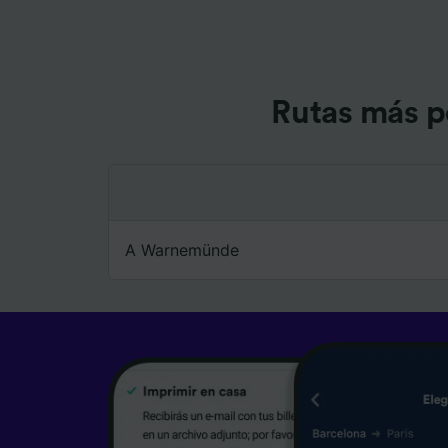
Lista d
Rutas más p
A Warnemünde