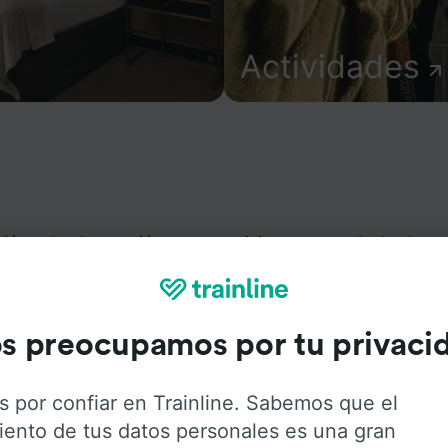
Actividades
ión sobre la estación y sus servicios, comprueba los horar
s desde o hacia Schönfließ (b Oranienburg). Trainline opera
más de 270 compañías de tren y autobús incluyendo
Deuts
uedes ir desde Schönfließ (b Oranienburg) con Trainline.
s preocupamos por tu privaci
s por confiar en Trainline. Sabemos que el
iento de tus datos personales es una gran