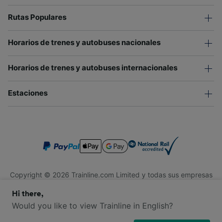
Rutas Populares
Horarios de trenes y autobuses nacionales
Horarios de trenes y autobuses internacionales
Estaciones
Copyright © 2026 Trainline.com Limited y todas sus empresas
afiliadas. Todos los derechos reservados.
Hi there,
Trainline.com Limited está registrada en Inglaterra y Gales.
Compañía No. 3846791. Dirección: 1 Stonecutter St, Londres
Would you like to view Trainline in English?
EC4A 4AH, Reino Unido. Número de IVA: 791 7261 06.