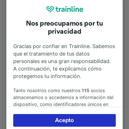
Rutas más populares desde Schleife
Nos preocupamos por tu
privacidad
Duración
Gracias por confiar en Trainline. Sabemos
A Berlín
1h 52min
que el tratamiento de tus datos
personales es una gran responsabilidad.
A Berlin Rathaus Steglitz
2h 23min
A continuación, te explicamos cómo
protegemos tu información.
A Cottbus-Sandow
34min
Tanto nosotros como nuestros
115
socios
almacenamos o accedemos a información del
A Dresde
2h 28min
dispositivo, como identificadores únicos en
las cookies para tratar datos personales.
A Fürstenwalde (Spree)
2h 19min
Puedes aceptar o administrar tus preferencias
Acepto
haciendo clic abajo, incluido el derecho de