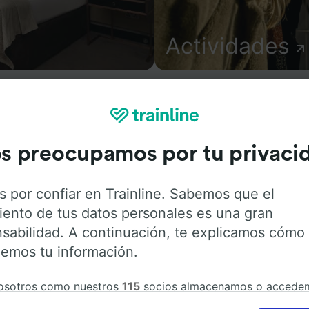
Actividades
s preocupamos por tu privaci
ión sobre la estación y sus servicios, comprueba los horar
s desde o hacia Ronneby station. Trainline opera en 45 país
s por confiar en Trainline. Sabemos que el
pañías de tren y autobús incluyendo
Renfe
. Descubre a d
iento de tus datos personales es una gran
ion con Trainline.
sabilidad. A continuación, te explicamos cómo
emos tu información.
osotros como nuestros
115
socios almacenamos o accede
ción del dispositivo, como identificadores únicos en las co