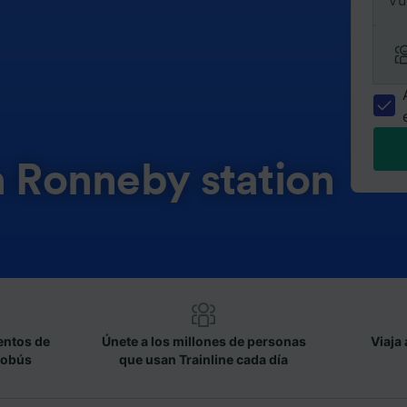
Vu
n Ronneby station
entos de
Únete a los millones de personas
Viaja 
tobús
que usan Trainline cada día