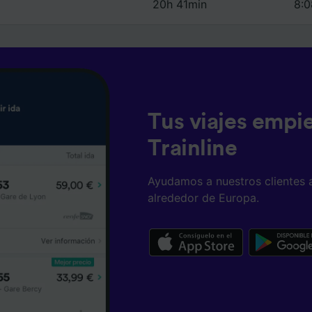
20h 41min
8:0
Tus viajes empi
Trainline
Ayudamos a nuestros clientes 
alrededor de Europa.