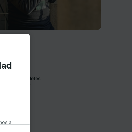
dad
ios de tren y
es y vende billetes
ónde puedes ir
mos a
okies