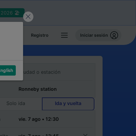
2026 🏖️
reservas
Registro
Iniciar sesión
nglish
Solo ida
Ida y vuelta
a