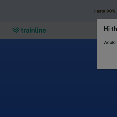
Hasta 90% 
Hi th
Would y