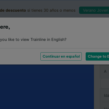
de descuento
si tienes 30 años o menos
Verano Joven 
ere,
Business
Cesta
Mis 
ou like to view Trainline in English?
Continuar en español
Change to E
De
A
Id