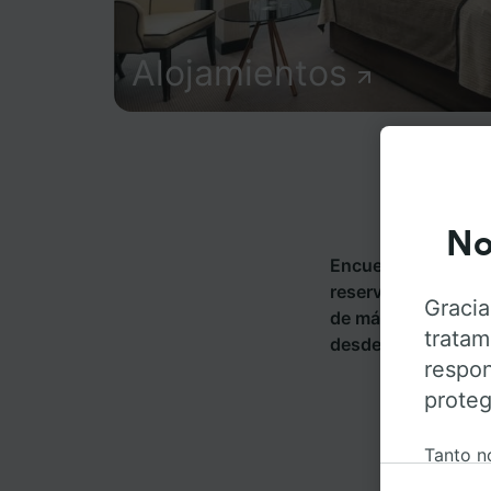
Alojamientos
No
Encuentra informac
reserva tus billete
Gracia
de más de 270 com
tratam
desde Ronneby stat
respon
proteg
Tanto n
informa