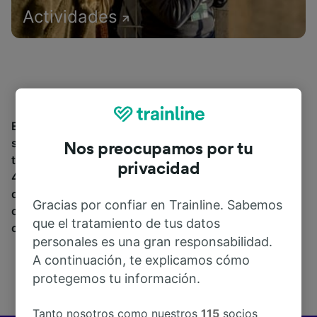
Actividades
Encuentra información sobre la estación y sus
servicios, comprueba los horarios de tren y reserva
Nos preocupamos por tu
tus billetes desde o hacia Rogliano. Trainline opera en
privacidad
45 países y vende billetes de más de 270 compañías
de tren y autobús incluyendo
Trenitalia
y
Italo
entre
Gracias por confiar en Trainline. Sabemos
otras. Descubre a dónde puedes ir desde Rogliano
que el tratamiento de tus datos
con Trainline.
personales es una gran responsabilidad.
A continuación, te explicamos cómo
protegemos tu información.
Tanto nosotros como nuestros
115
socios