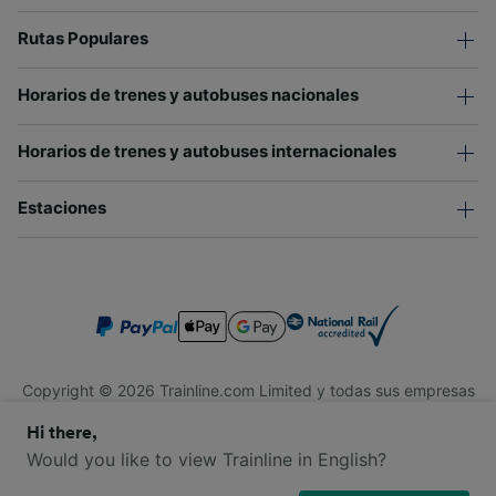
Rutas Populares
Horarios de trenes y autobuses nacionales
Horarios de trenes y autobuses internacionales
Estaciones
Copyright © 2026 Trainline.com Limited y todas sus empresas
afiliadas. Todos los derechos reservados.
Hi there,
Trainline.com Limited está registrada en Inglaterra y Gales.
Compañía No. 3846791. Dirección: 1 Stonecutter St, Londres
Would you like to view Trainline in English?
EC4A 4AH, Reino Unido. Número de IVA: 791 7261 06.