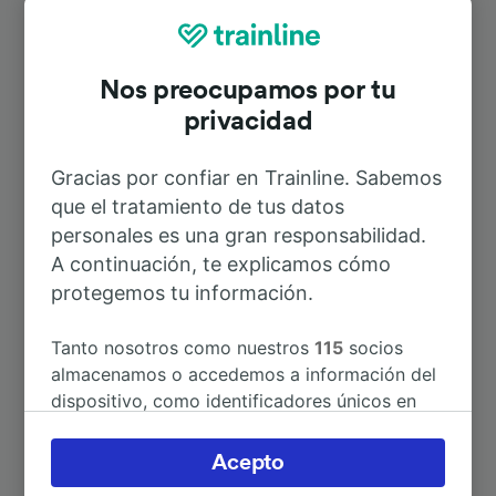
Rutas más populares desde Rhens
Nos preocupamos por tu
privacidad
Duración
Gracias por confiar en Trainline. Sabemos
A Bingen (Rhein) Hbf
8min
que el tratamiento de tus datos
personales es una gran responsabilidad.
A Koblenz Hbf
6min
A continuación, te explicamos cómo
protegemos tu información.
A St Goar
19min
Tanto nosotros como nuestros
115
socios
almacenamos o accedemos a información del
A Koblenz (Coblenza)
6min
dispositivo, como identificadores únicos en
las cookies para tratar datos personales.
A Bacharach
29min
Puedes aceptar o administrar tus preferencias
Acepto
haciendo clic abajo, incluido el derecho de