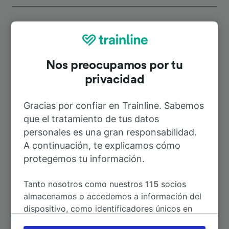
Rutas más populares desde Reggio
Nos preocupamos por tu
di Calabria Archi
privacidad
Gracias por confiar en Trainline. Sabemos
Duración
que el tratamiento de tus datos
personales es una gran responsabilidad.
A Villa San Giovanni
11min
A continuación, te explicamos cómo
protegemos tu información.
A Bagnara
31min
Tanto nosotros como nuestros
115
socios
A Brancaleone
1h 34min
almacenamos o accedemos a información del
dispositivo, como identificadores únicos en
las cookies para tratar datos personales.
A Catanzaro Lido
2h 37min