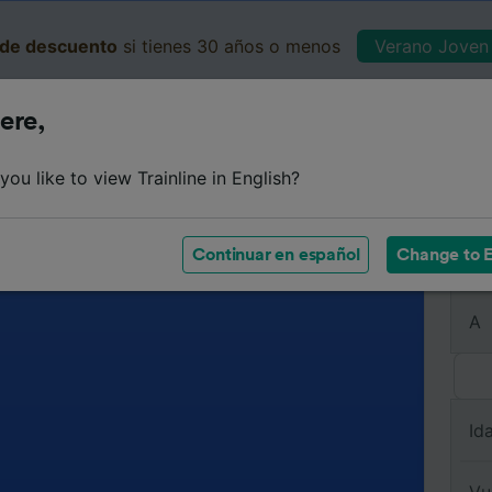
de descuento
si tienes 30 años o menos
Verano Joven 
ere,
Business
Cesta
Mis 
ou like to view Trainline in English?
Continuar en español
Change to E
De
A
Id