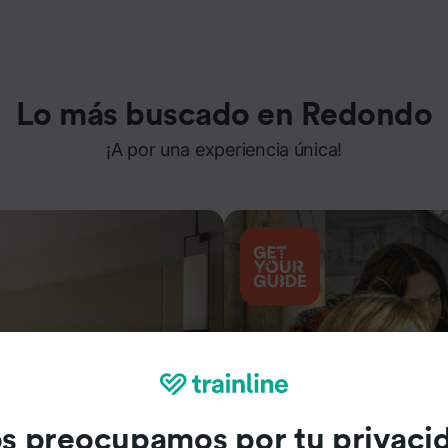
Lo más buscado en Redondo
¡A por una experiencia única!
s preocupamos por tu privaci