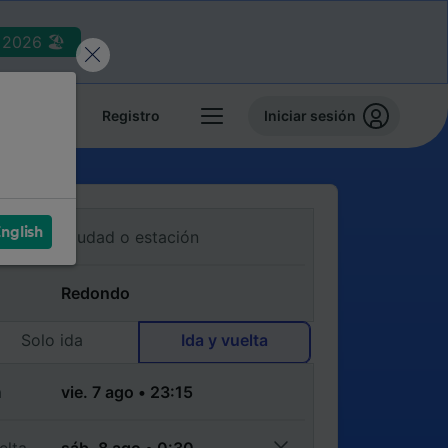
2026 🏖️
reservas
Registro
Iniciar sesión
nglish
Solo ida
Ida y vuelta
a