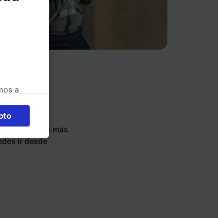
mos a
okies
pto
ios de tren y
 en
nde billetes de más
 la
edes ir desde
 a
os no se
ara ello.
ente las