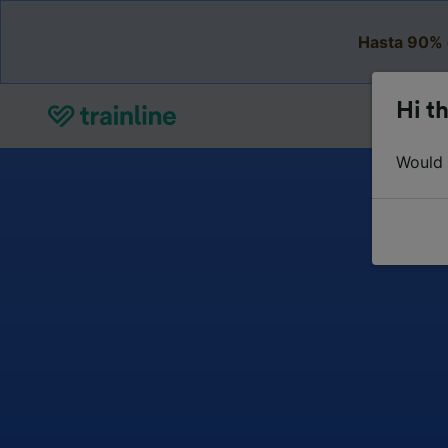
Hasta 90% 
Hi th
Would y