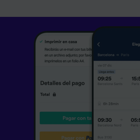
caracter
informac
persona
audienci
Lista d