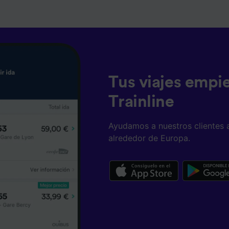
ísticas del dispositivo para su identificación. Almacenar la
ión en un dispositivo y/o acceder a ella. Publicidad y con
lizados, medición de publicidad y contenido, investigación
a y desarrollo de servicios.
e asociados (proveedores)
Tus viajes empi
Trainline
Ayudamos a nuestros clientes 
alrededor de Europa.