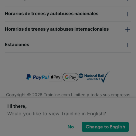
Horarios de trenes y autobuses nacionales
Horarios de trenes y autobuses internacionales
Estaciones
Copyright © 2026 Trainline.com Limited y todas sus empresas
afiliadas. Todos los derechos reservados.
Hi there,
Trainline.com Limited está registrada en Inglaterra y Gales.
Compañía No. 3846791. Dirección: 1 Stonecutter St, Londres
Would you like to view Trainline in English?
EC4A 4AH, Reino Unido. Número de IVA: 791 7261 06.
No
Change to English