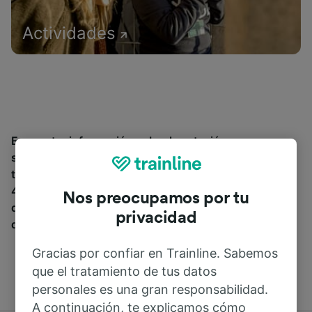
Actividades
Encuentra información sobre la estación y sus
servicios, comprueba los horarios de tren y reserva
tus billetes desde o hacia Réalville. Trainline opera en
45 países y vende billetes de más de 270 compañías
Nos preocupamos por tu
de tren y autobús incluyendo
SNCF
. Descubre a
privacidad
dónde puedes ir desde Réalville con Trainline.
Gracias por confiar en Trainline. Sabemos
que el tratamiento de tus datos
personales es una gran responsabilidad.
A continuación, te explicamos cómo