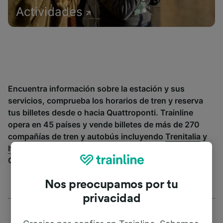
Actividades
Encuentra información sobre la estación y sus
servicios, comprueba los horarios de tren y reserva
tus billetes desde o hacia Quattroponti. Trainline
opera en 45 países y vende billetes de más de 270
compañías de tren y autobús incluyendo
Trenitalia
y
Italo
entre otras. Descubre a dónde puedes ir desde
Quattroponti con Trainline.
Nos preocupamos por tu
privacidad