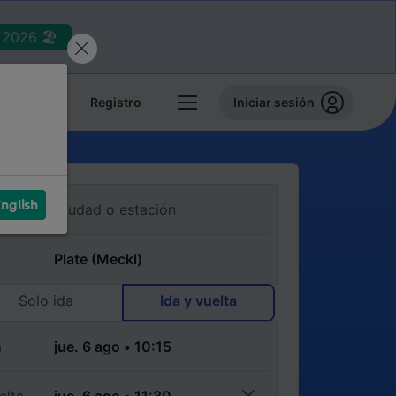
2026 🏖️
reservas
Registro
Iniciar sesión
nglish
Solo ida
Ida y vuelta
a