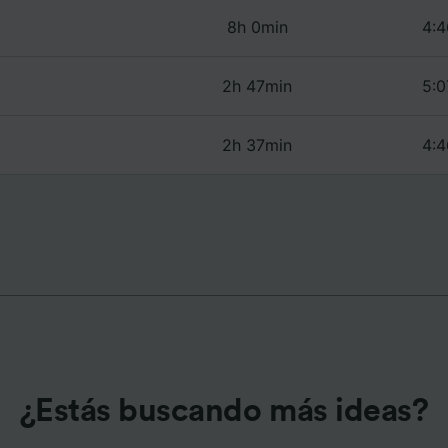
e asociados (proveedores)
8h 0min
4:4
2h 47min
5:0
2h 37min
4:4
¿Estás buscando más ideas?