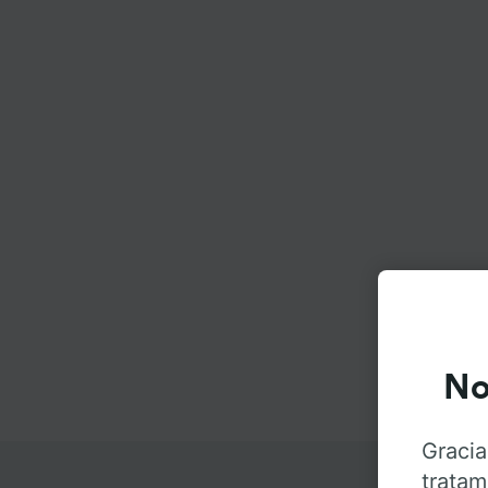
No
Gracia
tratam