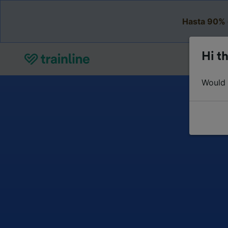
Hasta 90% 
Hi th
Would y