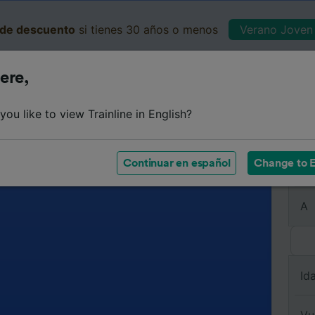
de descuento
si tienes 30 años o menos
Verano Joven 
ere,
Business
Cesta
Mis 
ou like to view Trainline in English?
Continuar en español
Change to E
De
A
Id