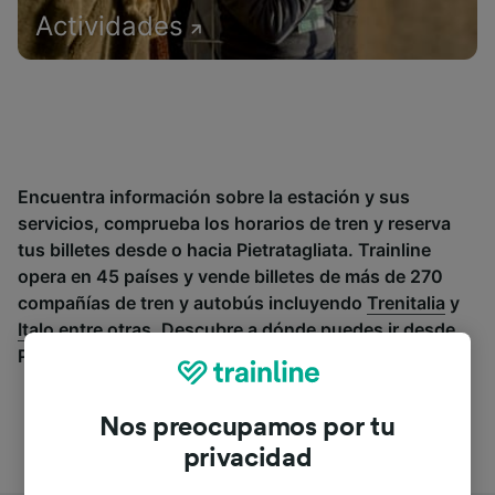
Actividades
Encuentra información sobre la estación y sus
servicios, comprueba los horarios de tren y reserva
tus billetes desde o hacia Pietratagliata. Trainline
opera en 45 países y vende billetes de más de 270
compañías de tren y autobús incluyendo
Trenitalia
y
Italo
entre otras. Descubre a dónde puedes ir desde
Pietratagliata con Trainline.
Nos preocupamos por tu
privacidad