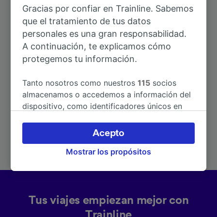
Gracias por confiar en Trainline. Sabemos
que el tratamiento de tus datos
personales es una gran responsabilidad.
A continuación, te explicamos cómo
protegemos tu información.
Rutas más populares desde
Tanto nosotros como nuestros
115
socios
Pietratagliata
almacenamos o accedemos a información del
dispositivo, como identificadores únicos en
las cookies para tratar datos personales.
Duración
Puedes aceptar o administrar tus preferencias
Acepto
haciendo clic abajo, incluido el derecho de
A Pontebba
12h 46min
Mostrar los propósitos
oposición en función de tu interés legítimo o,
en cualquier momento, a través de la página
de la política de privacidad. Tus preferencias
se notificarán a nuestros socios y no
afectarán a los datos de navegación. Tus
Tus viajes empiezan mejor con
datos no se utilizarán con fines de rastreo si
Trainline